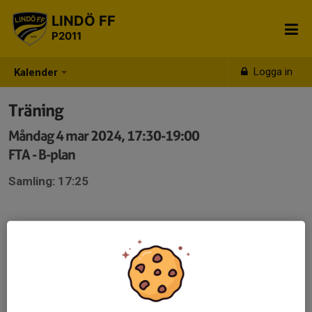
LINDÖ FF
P2011
Logga in
Kalender
Träning
Måndag 4 mar 2024, 17:30-19:00
FTA - B-plan
Samling: 17:25