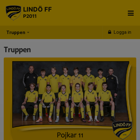
LINDÖ FF
P2011
Logga in
Truppen
Truppen