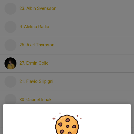
23. Albin Svensson
4. Aleksa Radic
26. Axel Thyrsson
27. Ermin Colic
21. Flavio Silipigni
30. Gabriel Ishak
25. Gustaf Ekerling