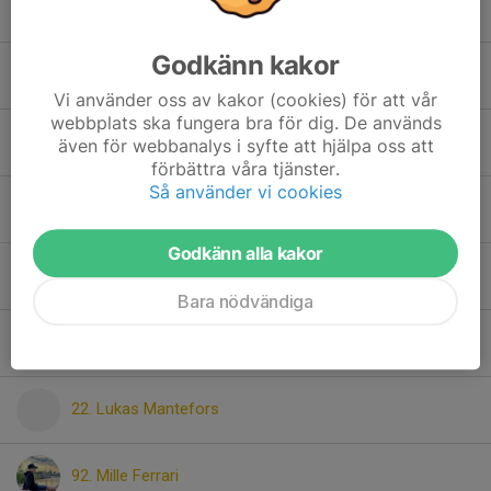
14. Holger Aldén
Godkänn kakor
9. Iliam Isik
Vi använder oss av kakor (cookies) för att vår
webbplats ska fungera bra för dig. De används
8. Kevin Eriksson Flygt
även för webbanalys i syfte att hjälpa oss att
förbättra våra tjänster.
Så använder vi cookies
10. Lionel Gioban
Godkänn alla kakor
11. Lionel Samuelsson
Bara nödvändiga
18. Ludvig Lovén
22. Lukas Mantefors
92. Mille Ferrari