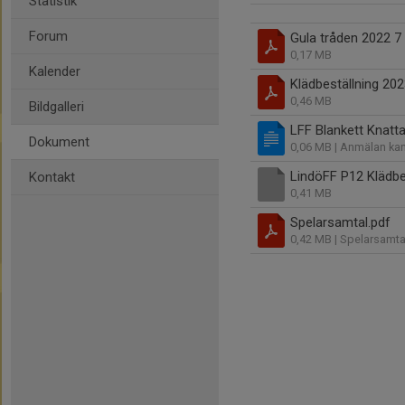
Statistik
Forum
Gula tråden 2022 7
0,17 MB
Kalender
Klädbeställning 202
0,46 MB
Bildgalleri
LFF Blankett Knatt
Dokument
0,06 MB
| Anmälan kan
LindöFF P12 Klädbe
Kontakt
0,41 MB
Spelarsamtal.pdf
0,42 MB
| Spelarsamta