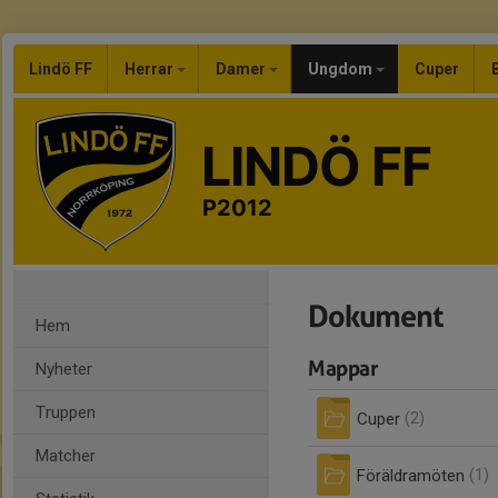
Lindö FF
Herrar
Damer
Ungdom
Cuper
LINDÖ FF
P2012
Dokument
Hem
Mappar
Nyheter
Truppen
Cuper
(2)
Matcher
Föräldramöten
(1)