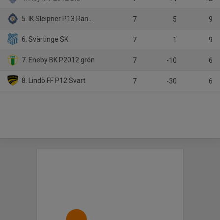
5. IK Sleipner P13 Randigt Blå
7
5
9
6. Svärtinge SK
7
1
9
7. Eneby BK P2012 grön
7
-10
6
8. Lindö FF P12 Svart
7
-30
6