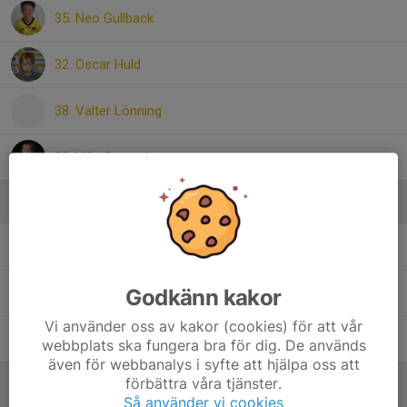
35. Neo Gullback
32. Oscar Huld
38. Valter Lönning
28. Ville Samuelsson
Ledare
Filip Apelstav
Ledare
Godkänn kakor
Tobias Regnander
Huvudledare
Vi använder oss av kakor (cookies) för att vår
Tomas Funquist
Ledare
webbplats ska fungera bra för dig. De används
även för webbanalys i syfte att hjälpa oss att
förbättra våra tjänster.
Så använder vi cookies