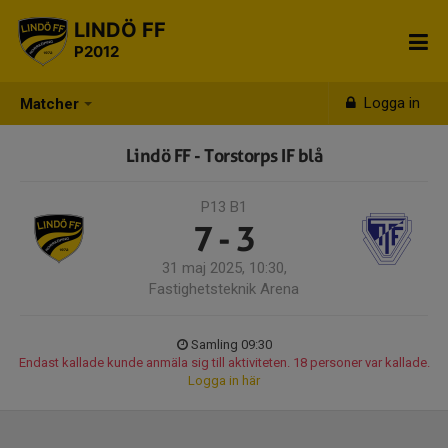
LINDÖ FF
P2012
Logga in
Matcher
Lindö FF - Torstorps IF blå
P13 B1
7 - 3
31 maj 2025, 10:30,
Fastighetsteknik Arena
Samling 09:30
Endast kallade kunde anmäla sig till aktiviteten. 18 personer var kallade.
Logga in här