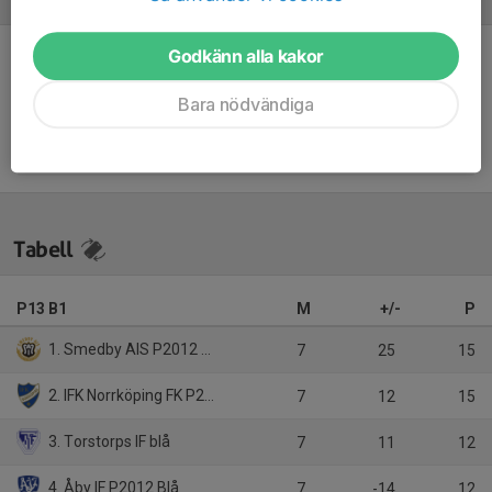
Referat
Godkänn alla kakor
Inget referat skrivet
Bara nödvändiga
Tabell
P13 B1
M
+/-
P
1. Smedby AIS P2012 Svart
7
25
15
2. IFK Norrköping FK P2013 Röd
7
12
15
3. Torstorps IF blå
7
11
12
4. Åby IF P2012 Blå
7
-14
12