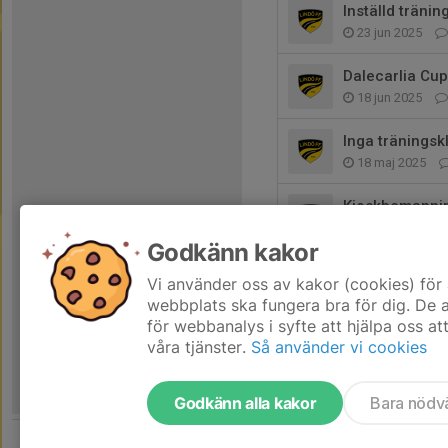
Inställd träning
23 jun 2025
Dalecarlia Cu
18 jun 2025
Inga träningsk
18 maj 2025
Kioskbemanni
24 apr 2025
Godkänn kakor
Dalecarlia Cu
Vi använder oss av kakor (cookies) för 
15 apr 2025
webbplats ska fungera bra för dig. De
för webbanalys i syfte att hjälpa oss at
våra tjänster.
Så använder vi cookies
Godkänn alla kakor
Bara nödv