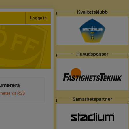
Kvalitetsklubb
Logga in
Huvudsponsor
umerera
heter via RSS
Samarbetspartner