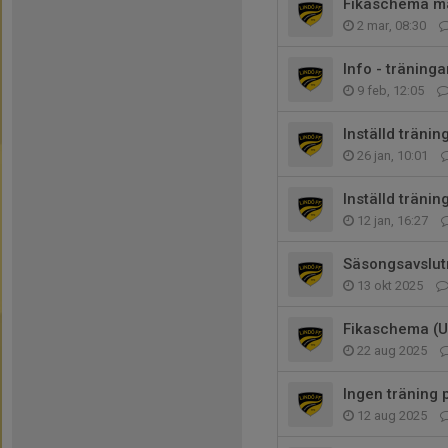
Fikaschema m
2 mar, 08:30
Info - träninga
9 feb, 12:05
Inställd tränin
26 jan, 10:01
Inställd tränin
12 jan, 16:27
Säsongsavslut
13 okt 2025
Fikaschema (U
22 aug 2025
Ingen träning 
12 aug 2025