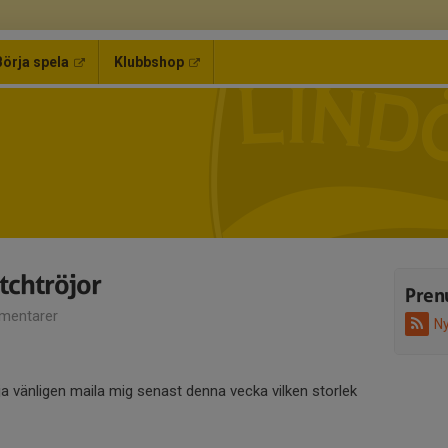
Börja spela
Klubbshop
tchtröjor
Pren
mentarer
Ny
 vänligen maila mig senast denna vecka vilken storlek