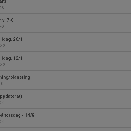
ars
0
r v. 7-8
0
g idag, 26/1
0
g idag, 12/1
0
ning/planering
0
ppdaterat)
0
på torsdag - 14/8
0