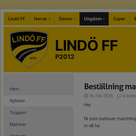
Lindö FF
Herrar
Damer
Ungdom
Cuper
LINDÖ FF
P2012
Beställning ma
Hem
26 feb 2025
0 kom
Nyheter
Hej
Truppen
Ni som behöver matchtröja
Matcher
ni vill ha.