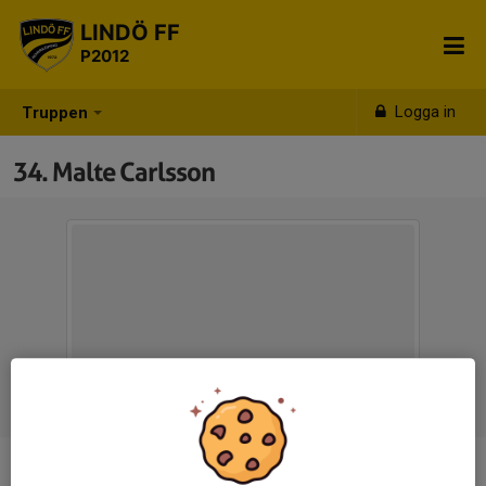
LINDÖ FF
P2012
Logga in
Truppen
34. Malte Carlsson
Position
-