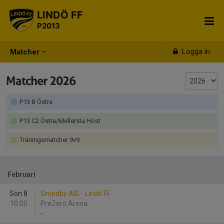
LINDÖ FF
P2013
Logga in
Matcher
Matcher 2026
P13 B Östra
P13 C2 Östra/Mellersta Höst
Träningsmatcher 9v9
Februari
Sön 8
Smedby AIS - Lindö FF
10:00
PreZero Arena
-