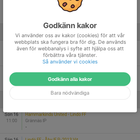
Lör 30
Västra Husby IF P13 Lag Blå - Lindö FF
11:00
Hylingevallen
3
-
1
Godkänn kakor
Vi använder oss av kakor (cookies) för att vår
Juni
webbplats ska fungera bra för dig. De används
Sön 7
Lindö FF - Stångebro United BK 2013 U
även för webbanalys i syfte att hjälpa oss att
14:00
Fastighetsteknik Arena B
förbättra våra tjänster.
5
-
6
Så använder vi cookies
Ons 17
Stegeborgs IF P2013 Stegeborgs IF P... - Lindö FF
Godkänn alla kakor
18:15
Häggvallen
3
-
14
Bara nödvändiga
Augusti
Sön 16
Hammarkinds United - Lindö FF
11:00
Grännäs IP
-
Sön 16
Lindö FF - Åby IF P-2013 Vit