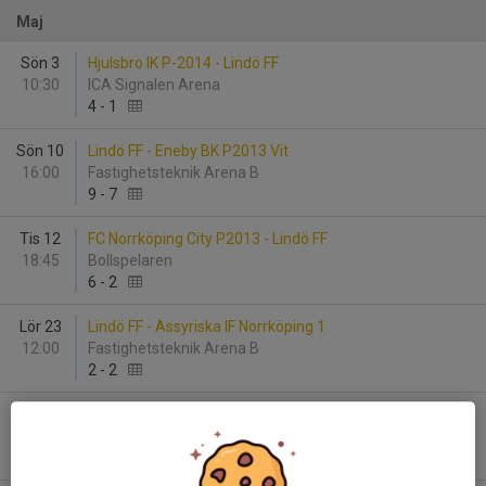
Maj
Sön 3
Hjulsbro IK P-2014 - Lindö FF
10:30
ICA Signalen Arena
4
-
1
Sön 10
Lindö FF - Eneby BK P2013 Vit
16:00
Fastighetsteknik Arena B
9
-
7
Tis 12
FC Norrköping City P2013 - Lindö FF
18:45
Bollspelaren
6
-
2
Lör 23
Lindö FF - Assyriska IF Norrköping 1
12:00
Fastighetsteknik Arena B
2
-
2
Sön 24
Lindö FF - Svärtinge SK
10:00
FTA Arena B-plan
-