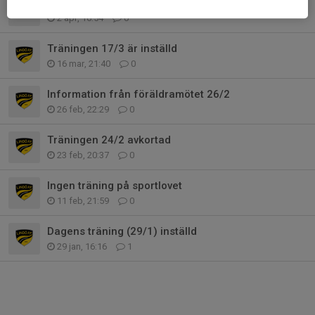
Träningen idag blir en timme
2 apr, 16:54
0
Träningen 17/3 är inställd
16 mar, 21:40
0
Information från föräldramötet 26/2
26 feb, 22:29
0
Träningen 24/2 avkortad
23 feb, 20:37
0
Ingen träning på sportlovet
11 feb, 21:59
0
Dagens träning (29/1) inställd
29 jan, 16:16
1