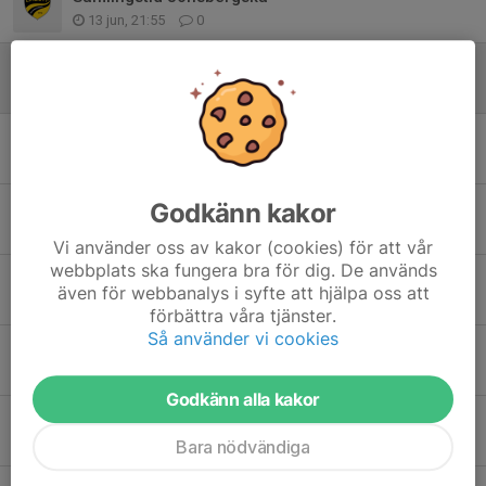
13 jun, 21:55
0
Träning 13 juni
11 jun, 15:17
1
Veckans träningar
9 jun, 15:48
0
Godkänn kakor
Jönsbergska cup 14 juni
8 jun, 21:07
0
Vi använder oss av kakor (cookies) för att vår
webbplats ska fungera bra för dig. De används
Uppdatering från ledargruppen
även för webbanalys i syfte att hjälpa oss att
5 jun, 22:10
0
förbättra våra tjänster.
Så använder vi cookies
LINDÖ FF HÖSTCUP 2026
8 maj, 16:34
0
Godkänn alla kakor
Träningen idag blir en timme
7 apr, 15:55
0
Bara nödvändiga