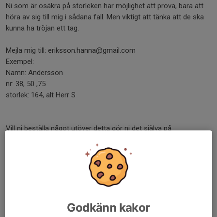
Ni som är osäkra på storleken har möjlighet att prova, bara att
höra av sig till mig i sådana fall. Men viktigt att tänka att de ska
kunna ha tröjan ett tag.
Mejla mig till: eriksson.hanna@gmail.com
Exempel:
Namn: Andersson
nr: 38, 50 ,75
storlek: 164, alt Herr S
Vill ni beställa något utöver detta gör ni det själva på
teamssales!
MVH
Ledarna P15
Dela nyhet
Godkänn kakor