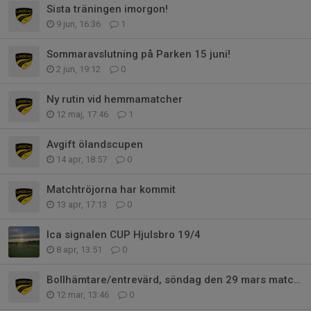
Sista träningen imorgon!
9 jun, 16:36
1
Sommaravslutning på Parken 15 juni!
2 jun, 19:12
0
Ny rutin vid hemmamatcher
12 maj, 17:46
1
Avgift ölandscupen
14 apr, 18:57
0
Matchtröjorna har kommit
13 apr, 17:13
0
Ica signalen CUP Hjulsbro 19/4
8 apr, 13:51
0
Bollhämtare/entrevärd, söndag den 29 mars matchstart 13:00
12 mar, 13:46
0