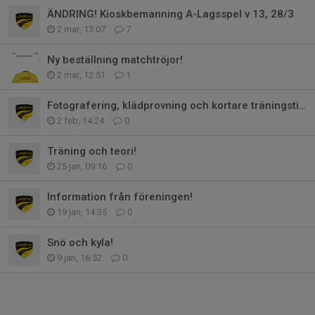
ÄNDRING! Kioskbemanning A-Lagsspel v 13, 28/3
2 mar, 13:07
7
Ny beställning matchtröjor!
2 mar, 12:51
1
Fotografering, klädprovning och kortare träningstid!
2 feb, 14:24
0
Träning och teori!
25 jan, 09:16
0
Information från föreningen!
19 jan, 14:35
0
Snö och kyla!
9 jan, 16:52
0