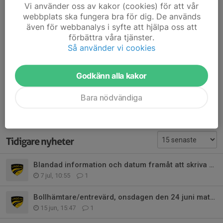
Vi använder oss av kakor (cookies) för att vår
Kommentarer
webbplats ska fungera bra för dig. De används
även för webbanalys i syfte att hjälpa oss att
Tobbe
18 mar 2025
förbättra våra tjänster.
Halloj, sa vi inte att vi skulle ha nummer mellan 20-99 på
föräldramötet?
Så använder vi cookies
Hanna Lindeberg
18 mar 2025
Godkänn alla kakor
Tack Tobbe, jag har missat en 0!
Bara nödvändiga
Tidigare nyheter
Blandad information och datum framåt att skriva upp!
7 jul, 10:55
1
Bollhämtare/entrevärd, onsdagen den 24 juni matchstart 19:30
15 jun, 15:47
1