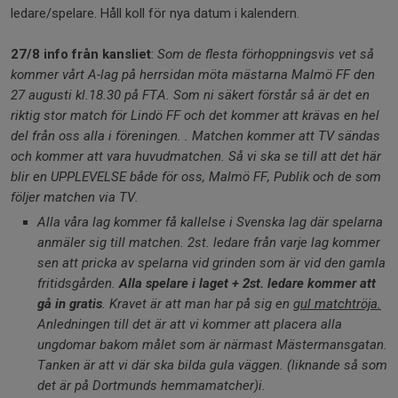
ledare/spelare. Håll koll för nya datum i kalendern.
27/8 info från kansliet
:
Som de flesta förhoppningsvis vet så
kommer vårt A-lag på herrsidan möta mästarna Malmö FF den
27 augusti kl.18.30 på FTA. Som ni säkert förstår så är det en
riktig stor match för Lindö FF och det kommer att krävas en hel
del från oss alla i föreningen. . Matchen kommer att TV sändas
och kommer att vara huvudmatchen. Så vi ska se till att det här
blir en UPPLEVELSE både för oss, Malmö FF, Publik och de som
följer matchen via TV.
Alla våra lag kommer få kallelse i Svenska lag där spelarna
anmäler sig till matchen. 2st. ledare från varje lag kommer
sen att pricka av spelarna vid grinden som är vid den gamla
fritidsgården.
Alla spelare i laget + 2st. ledare kommer att
gå in gratis
. Kravet är att man har på sig en
gul matchtröja.
Anledningen till det är att vi kommer att placera alla
ungdomar bakom målet som är närmast Mästermansgatan.
Tanken är att vi där ska bilda gula väggen. (liknande så som
det är på Dortmunds hemmamatcher)
i.