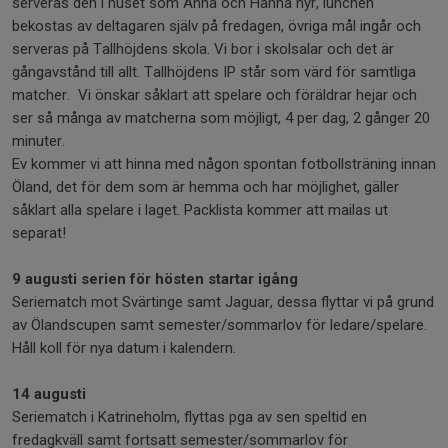
serveras den i huset som Anna och Hanna hyr, lunchen
bekostas av deltagaren själv på fredagen, övriga mål ingår och
serveras på Tallhöjdens skola. Vi bor i skolsalar och det är
gångavstånd till allt. Tallhöjdens IP står som värd för samtliga
matcher. Vi önskar såklart att spelare och föräldrar hejar och
ser så många av matcherna som möjligt, 4 per dag, 2 gånger 20
minuter.
Ev kommer vi att hinna med någon spontan fotbollsträning innan
Öland, det för dem som är hemma och har möjlighet, gäller
såklart alla spelare i laget. Packlista kommer att mailas ut
separat!
9 augusti serien för hösten startar igång
Seriematch mot Svärtinge samt Jaguar, dessa flyttar vi på grund
av Ölandscupen samt semester/sommarlov för ledare/spelare.
Håll koll för nya datum i kalendern.
14 augusti
Seriematch i Katrineholm, flyttas pga av sen speltid en
fredagkväll samt fortsatt semester/sommarlov för