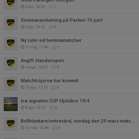
9 jun, 16:36
1
Sommaravslutning på Parken 15 juni!
2 jun, 19:12
0
Ny rutin vid hemmamatcher
12 maj, 17:46
1
Avgift ölandscupen
14 apr, 18:57
0
Matchtröjorna har kommit
13 apr, 17:13
0
Ica signalen CUP Hjulsbro 19/4
8 apr, 13:51
0
Bollhämtare/entrevärd, söndag den 29 mars matchstart 13:00
12 mar, 13:46
0