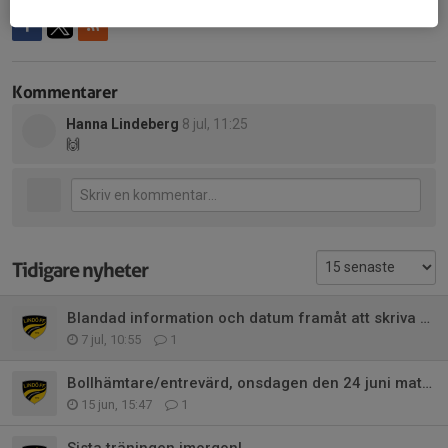
Kommentarer
Hanna Lindeberg
8 jul, 11:25
🙌
Tidigare nyheter
Blandad information och datum framåt att skriva upp!
7 jul, 10:55
1
Bollhämtare/entrevärd, onsdagen den 24 juni matchstart 19:30
15 jun, 15:47
1
Sista träningen imorgon!