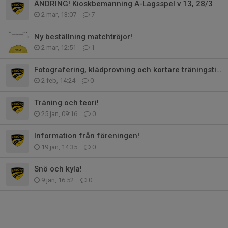
ÄNDRING! Kioskbemanning A-Lagsspel v 13, 28/3
2 mar, 13:07
7
Ny beställning matchtröjor!
2 mar, 12:51
1
Fotografering, klädprovning och kortare träningstid!
2 feb, 14:24
0
Träning och teori!
25 jan, 09:16
0
Information från föreningen!
19 jan, 14:35
0
Snö och kyla!
9 jan, 16:52
0