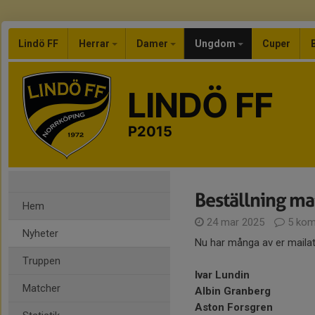
Lindö FF
Herrar
Damer
Ungdom
Cuper
LINDÖ FF
P2015
Beställning ma
Hem
24 mar 2025
5 kom
Nyheter
Nu har många av er mailat
Truppen
Ivar Lundin
Matcher
Albin Granberg
Aston Forsgren