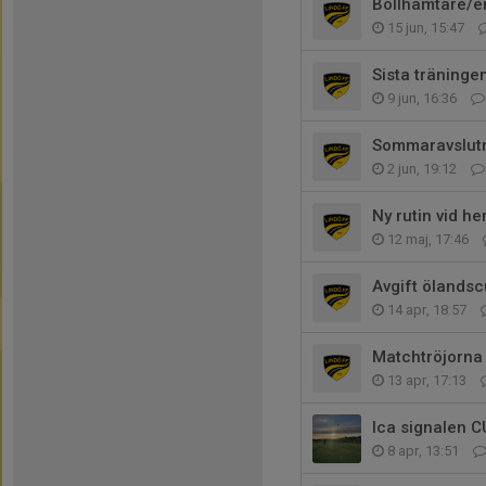
Bollhämtare/en
15 jun, 15:47
Sista träninge
9 jun, 16:36
Sommaravslutn
2 jun, 19:12
Ny rutin vid 
12 maj, 17:46
Avgift ölands
14 apr, 18:57
Matchtröjorna
13 apr, 17:13
Ica signalen C
8 apr, 13:51