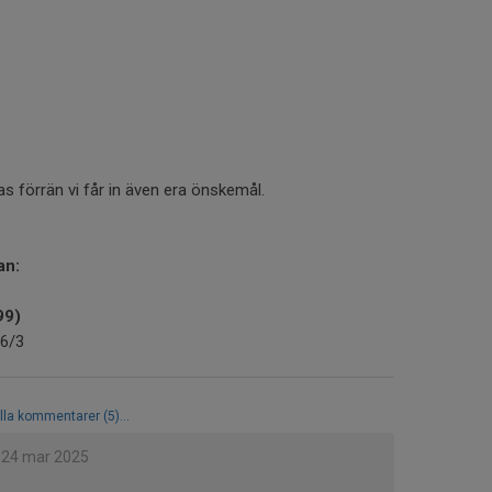
as förrän vi får in även era önskemål.
an:
99)
6/3
lla kommentarer (5)...
24 mar 2025