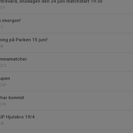
trevärd, onsdagen den 24 juni matchstart 19:30
1
n imorgon!
1
ing på Parken 15 juni!
0
hemmamatcher
1
cupen
0
 har kommit
0
UP Hjulsbro 19/4
0