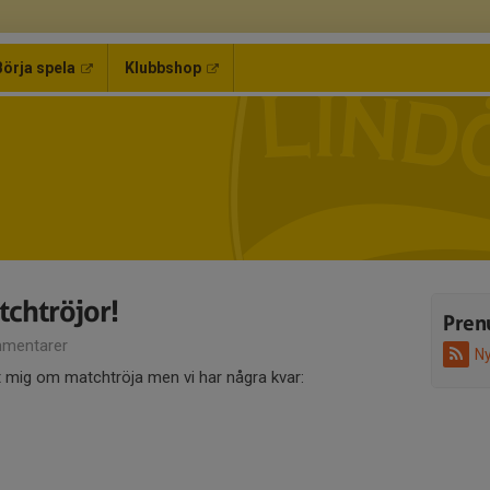
Börja spela
Klubbshop
tchtröjor!
Pren
mentarer
Ny
 mig om matchtröja men vi har några kvar: