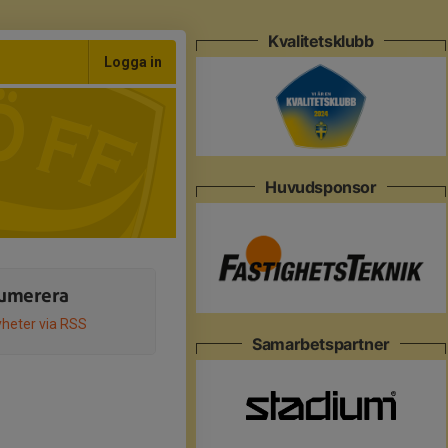
Kvalitetsklubb
Logga in
Huvudsponsor
umerera
heter via RSS
Samarbetspartner