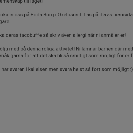
menskap till laget!
boka in oss på Boda Borg i Oxelösund. Läs på deras hemsi
igare.
a deras tacobuffe så skriv även allergi när ni anmäler er!
 följa med på denna roliga aktivitet! Ni lämnar barnen där m
måk gärna för att det ska bli så smidigt som möjligt för er f
har svaren i kallelsen men svara helst så fort som möjligt :)