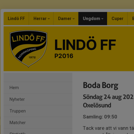
Lindö FF
Herrar
Damer
Ungdom
Cuper
LINDÖ FF
P2016
Boda Borg
Hem
Söndag 24 aug 202
Nyheter
Oxelösund
Truppen
Samling: 09:50
Matcher
Tack vare att vi vann t