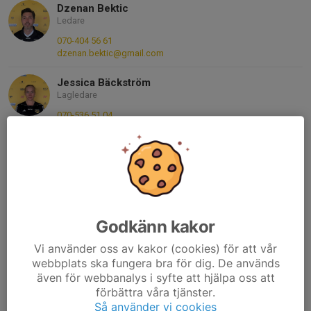
Dzenan Bektic
Ledare
070-404 56 61
dzenan.bektic@gmail.com
Jessica Bäckström
Lagledare
070-536 51 04
jesan985@gmail.com
Joakim Almbrandt
Ledare och kassör
073-345 37 82
joakim.almbrandt@gmail.com
Godkänn kakor
Patrick Karlsson
Huvudledare
Vi använder oss av kakor (cookies) för att vår
webbplats ska fungera bra för dig. De används
070-746 29 82
även för webbanalys i syfte att hjälpa oss att
karpaerino@gmail.com
förbättra våra tjänster.
Rickard Huld
Så använder vi cookies