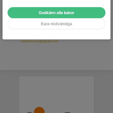
Ledare
072-009 26 86
Godkänn alla kakor
rickard11.davidsson@gmail.com
Bara nödvändiga
Victoria Ilshagen
Föräldragrupp
070-392 27 99
vickanroccas@gmail.com