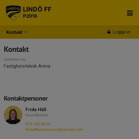
LINDÖ FF
P2016
Logga in
Kontakt
Kontakt
HEMMAPLAN
Fastighetsteknik Arena
Kontaktpersoner
Frida Häll
Huvudledare
073-700 98 26
frida89johansson@hotmail.com