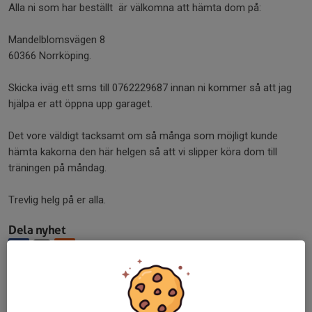
Alla ni som har beställt är välkomna att hämta dom på:
Mandelblomsvägen 8
60366 Norrköping.
Skicka iväg ett sms till 0762229687 innan ni kommer så att jag
hjälpa er att öppna upp garaget.
Det vore väldigt tacksamt om så många som möjligt kunde
hämta kakorna den här helgen så att vi slipper köra dom till
träningen på måndag.
Trevlig helg på er alla.
Dela nyhet
Tidigare nyheter