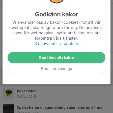
Spelschema och lagindelning 16 augusti
Godkänn kakor
6 aug, 12:02
Vi använder oss av kakor (cookies) för att vår
Match mot Malmö FF 27 augusti
webbplats ska fungera bra för dig. De används
12 jul, 21:11
även för webbanalys i syfte att hjälpa oss att
förbättra våra tjänster.
Lagaktivitet – IFK Norrköping vs Varberg
Så använder vi cookies
14 jun, 19:25
Godkänn alla kakor
Jönsbergska cup 14/6
12 jun, 09:31
Bara nödvändiga
Nu kan ni hämta kakorna
5 jun, 14:16
Kakservice
1 jun, 20:40
Spelschema o lagindelning sammandrag 24 maj
22 maj, 09:02