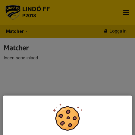
LINDÖ FF
P2018
Logga in
Matcher
Matcher
Ingen serie inlagd