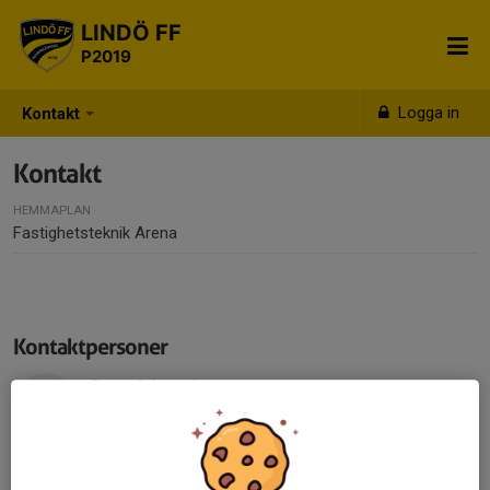
LINDÖ FF
P2019
Logga in
Kontakt
Kontakt
HEMMAPLAN
Fastighetsteknik Arena
Kontaktpersoner
Sven Johnard
Huvudledare
073-054 02 39
sven@johnard.com