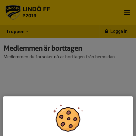
LINDÖ FF
P2019
Logga in
Truppen
Medlemmen är borttagen
Medlemmen du försöker nå är borttagen från hemsidan.