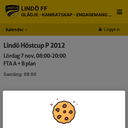
LINDÖ FF
GLÄDJE - KAMRATSKAP - ENGAGEMANG - RESPEKT
Logga in
Kalender
Lindö Höstcup P 2012
Lördag 7 nov, 08:00-20:00
FTA A + B plan
Samling: 08:00