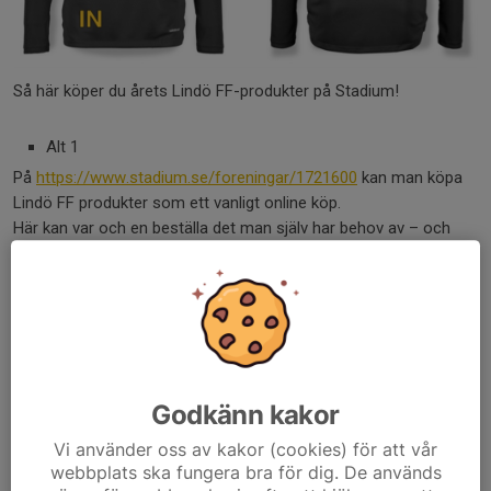
Så här köper du årets Lindö FF-produkter på Stadium!
Alt 1
På
https://www.stadium.se/foreningar/1721600
kan man köpa
Lindö FF produkter som ett vanligt online köp.
Här kan var och en beställa det man själv har behov av – och
betalningen sker inte via laget/föreningen utan man betalar själv
vid köpet.
Denna länk får ni gärna sprida och delge anhöriga – perfekt ex
för födelsedagspresenter där man kan beställa själv.
Vid köp här stödjer man Lindö FF som får bonus på alla köp.
Bonusen kan sen föreningen använda för inköp av material till
lagen!
Godkänn kakor
Vi använder oss av kakor (cookies) för att vår
Alt 2
webbplats ska fungera bra för dig. De används