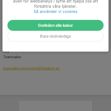
Om laget har sponsorer som ska trycka loggor på ex en overall
även för webbanalys i syfte att hjälpa oss att
eller man vill köpa in nya matchtröjor ska beställningen göras via
förbättra våra tjänster.
Så använder vi cookies
utvald lagledare/klädansvarig i just ditt lag.
Beställningen görs då via Stadium Teamsales.
Inloggning och mer information har skickats ut till ansvarig i
Godkänn alla kakor
respektive lag – saknar ni information kontaktar ni kansliet.
Vid eventuella frågor kring din order kontaktar du Stadium
Bara nödvändiga
kundservice på 0771 – 883300.
Stadium Norrköping
City
Teamsales
teamsales.norrkoping@stadium.se