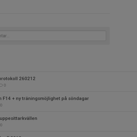
protokoll 260212
0
 F14 + ny träningsmöjlighet på söndagar
0
l uppesittarkvällen
0