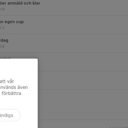
ber anmäld och klar
0
an egen cup
1
 idag
0
bycup
0
gstid onsdag 6/8
att vår
0
 används även
t förbättra
ändiga