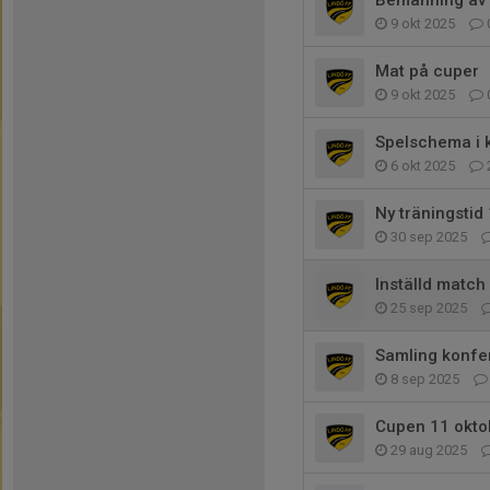
Bemanning av 
9 okt 2025
Mat på cuper
9 okt 2025
Spelschema i 
6 okt 2025
Ny träningstid
30 sep 2025
Inställd match
25 sep 2025
Samling konfe
8 sep 2025
Cupen 11 okto
29 aug 2025