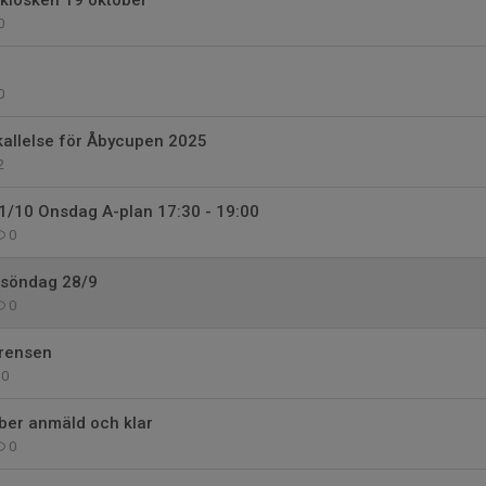
kiosken 19 oktober
0
0
kallelse för Åbycupen 2025
2
 1/10 Onsdag A-plan 17:30 - 19:00
0
 söndag 28/9
0
rensen
0
ber anmäld och klar
0