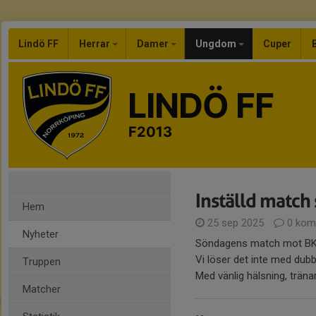
Lindö FF
Herrar
Damer
Ungdom
Cuper
LINDÖ FF
F2013
Inställd match
Hem
25 sep 2025
0 kom
Nyheter
Söndagens match mot BK Ze
Vi löser det inte med dub
Truppen
Med vänlig hälsning, trän
Matcher