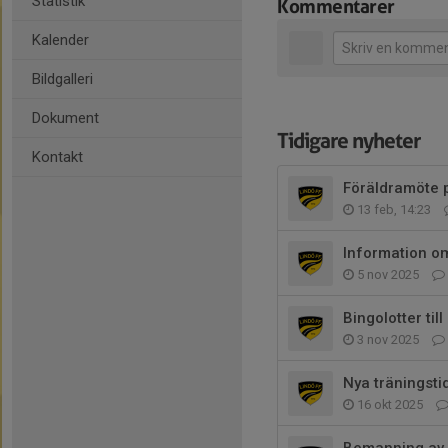
Statistik
Kommentarer
Kalender
Bildgalleri
Dokument
Tidigare nyheter
Kontakt
Föräldramöte 
13 feb, 14:23
Information om
5 nov 2025
Bingolotter til
3 nov 2025
Nya träningsti
16 okt 2025