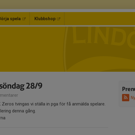
Börja spela
Klubbshop
 söndag 28/9
Pren
mentarer
Ny
ros tvingas vi ställa in pga för få anmälda spelare.
blering denna gång.
arna