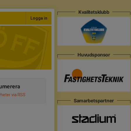
Kvalitetsklubb
Logga in
Huvudsponsor
umerera
heter via RSS
Samarbetspartner