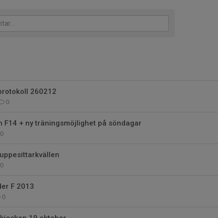
protokoll 260212
0
 F14 + ny träningsmöjlighet på söndagar
0
l uppesittarkvällen
0
der F 2013
0