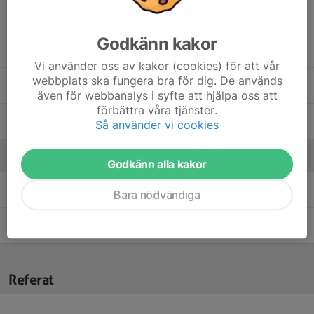
13. Nathaniel Preuss
Godkänn kakor
15. Noel Henning
Vi använder oss av kakor (cookies) för att vår
webbplats ska fungera bra för dig. De används
24. Viggo Svanberg
även för webbanalys i syfte att hjälpa oss att
förbättra våra tjänster.
12. William Elmengren
Så använder vi cookies
Ledare
Godkänn alla kakor
Fredrik Henning
Ledare
Bara nödvändiga
Jonas Thyrsson
Huvudledare
Referat