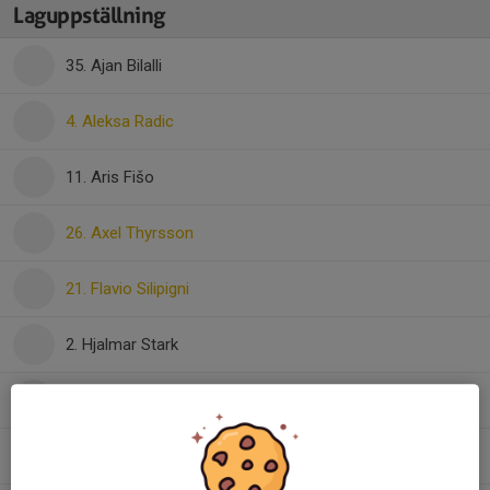
Laguppställning
35. Ajan Bilalli
4. Aleksa Radic
11. Aris Fišo
26. Axel Thyrsson
21. Flavio Silipigni
2. Hjalmar Stark
19. Mille Brorsson Sandgren
92. Mille Ferrari