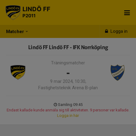
LINDÖ FF
P2011
Logga in
Matcher
Lindö FF Lindö FF - IFK Norrköping
Träningsmatcher
-
9 mar 2024, 10:30,
Fastighetsteknik Arena B-plan
Samling 09:45
Endast kallade kunde anmäla sig till aktiviteten. 9 personer var kallade.
Logga in här