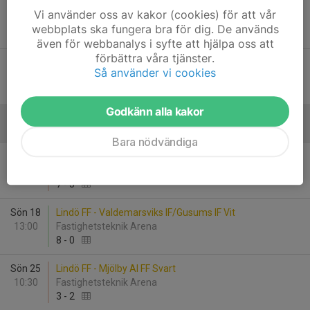
Ons 12
Lindö FF - IFK Norrköping FK Vit
Vi använder oss av kakor (cookies) för att vår
19:30
Fastighetsteknik Arena
webbplats ska fungera bra för dig. De används
1
-
8
även för webbanalys i syfte att hjälpa oss att
förbättra våra tjänster.
Sön 16
IFK Norrköping Röd - Lindö FF
Så använder vi cookies
15:00
Himmelstalund Norra
1
-
6
Godkänn alla kakor
Augusti
Bara nödvändiga
Sön 18
Skeninge IK - Lindö FF
10:00
Skänninge IP
7
-
5
Sön 18
Lindö FF - Valdemarsviks IF/Gusums IF Vit
13:00
Fastighetsteknik Arena
8
-
0
Sön 25
Lindö FF - Mjölby AI FF Svart
10:30
Fastighetsteknik Arena
3
-
2