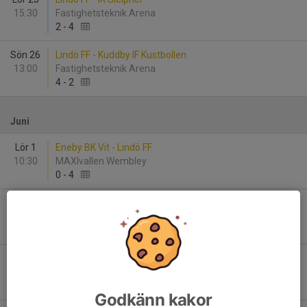
15:30
Fastighetsteknik Arena
2
-
4
Sön 26
Lindö FF - Kuddby IF Kustbollen
13:00
Fastighetsteknik Arena
4
-
2
Juni
Lör 1
Eneby BK Vit - Lindö FF
10:30
MAXIvallen Wembley
0
-
4
Sön 2
Valdemarsviks IF/Gusums IF Blå - Lindö FF
11:00
Grännäs IP
5
-
8
Sön 9
Lindö FF - Torstorps IF vit
10:30
Fastighetsteknik Arena B-plan
5
-
1
Godkänn kakor