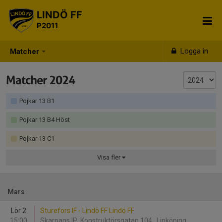
LINDÖ FF
P2011
Logga in
Matcher
Matcher 2024
Pojkar 13 B1
Pojkar 13 B4 Höst
Pojkar 13 C1
Visa
fler
Mars
Lör 2
Sturefors IF - Lindö FF Lindö FF
15:00
Skarpans IP, Konstruktörsgatan 104 , Linköping