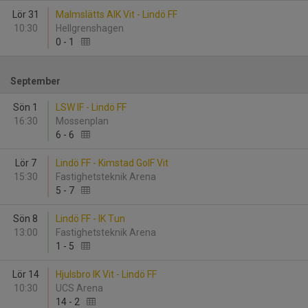
Lör 31
Malmslätts AIK Vit - Lindö FF
10:30
Hellgrenshagen
0
-
1
September
Sön 1
LSW IF - Lindö FF
16:30
Mossenplan
6
-
6
Lör 7
Lindö FF - Kimstad GoIF Vit
15:30
Fastighetsteknik Arena
5
-
7
Sön 8
Lindö FF - IK Tun
13:00
Fastighetsteknik Arena
1
-
5
Lör 14
Hjulsbro IK Vit - Lindö FF
10:30
UCS Arena
14
-
2