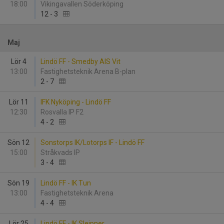
18:00
Vikingavallen Söderköping
12
-
3
Maj
Lör 4
Lindö FF - Smedby AIS Vit
13:00
Fastighetsteknik Arena B-plan
2
-
7
Lör 11
IFK Nyköping - Lindö FF
12:30
Rosvalla IP F2
4
-
2
Sön 12
Sonstorps IK/Lotorps IF - Lindö FF
15:00
Stråkvads IP
3
-
4
Sön 19
Lindö FF - IK Tun
13:00
Fastighetsteknik Arena
4
-
4
Lör 25
Lindö FF - IK Sleipner