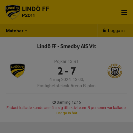
LINDÖ FF
P2011
Logga in
Matcher
Lindö FF - Smedby AIS Vit
Pojkar 13 B1
2 - 7
4 maj 2024, 13:00,
Fastighetsteknik Arena B-plan
Samling 12:15
Endast kallade kunde anmäla sig till aktiviteten. 9 personer var kallade.
Logga in här