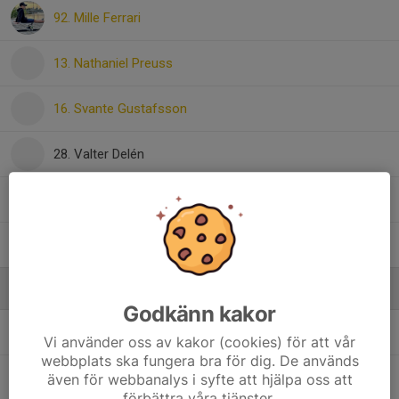
92. Mille Ferrari
13. Nathaniel Preuss
16. Svante Gustafsson
28. Valter Delén
24. Viggo Svanberg
12. William Elmengren
Ledare
Godkänn kakor
Ferid Fišo
Ledare
Vi använder oss av kakor (cookies) för att vår
webbplats ska fungera bra för dig. De används
Markus Isik
Ledare
även för webbanalys i syfte att hjälpa oss att
förbättra våra tjänster.