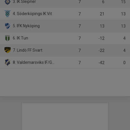
3. IK Sleipner
7
6
15
4. Söderköpings IK Vit
7
21
13
5. IFK Nyköping
7
13
13
6. IK Tun
7
-12
4
7. Lindö FF Svart
7
-22
4
8. Valdemarsviks IF/Gusums IF Blå
7
-42
0