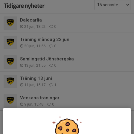
Tidigare nyheter
Dalecarlia
21 jun, 18:52
0
Träning måndag 22 juni
20 jun, 11:56
0
Samlingstid Jönsbergska
13 jun, 21:55
0
Träning 13 juni
11 jun, 15:17
1
Veckans träningar
9 jun, 15:48
0
Jönsbergska cup 14 juni
8 jun, 21:07
0