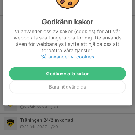
Uppdatering från ledargruppen
5 jun, 22:10
0
Godkänn kakor
LINDÖ FF HÖSTCUP 2026
8 maj, 16:34
0
Vi använder oss av kakor (cookies) för att vår
webbplats ska fungera bra för dig. De används
Träningen idag blir en timme
även för webbanalys i syfte att hjälpa oss att
7 apr, 15:55
0
förbättra våra tjänster.
Så använder vi cookies
Träningen idag blir en timme
2 apr, 16:54
0
Godkänn alla kakor
Träningen 17/3 är inställd
Bara nödvändiga
16 mar, 21:40
0
Information från föräldramötet 26/2
26 feb, 22:29
0
Träningen 24/2 avkortad
23 feb, 20:37
0