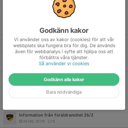
Jönsbergska cup 14 juni
8 jun, 21:07
0
Uppdatering från ledargruppen
5 jun, 22:10
0
Godkänn kakor
Vi använder oss av kakor (cookies) för att vår
LINDÖ FF HÖSTCUP 2026
webbplats ska fungera bra för dig. De används
8 maj, 16:34
0
även för webbanalys i syfte att hjälpa oss att
förbättra våra tjänster.
Träningen idag blir en timme
Så använder vi cookies
7 apr, 15:55
0
Träningen idag blir en timme
Godkänn alla kakor
2 apr, 16:54
0
Bara nödvändiga
Träningen 17/3 är inställd
16 mar, 21:40
0
Information från föräldramötet 26/2
26 feb, 22:29
0