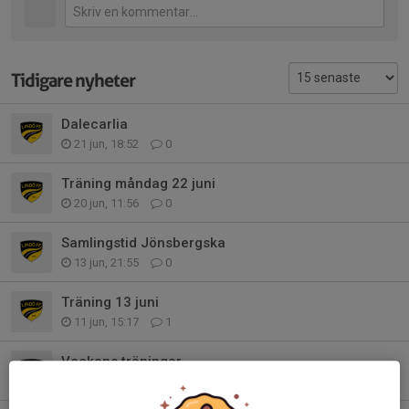
Tidigare nyheter
Dalecarlia
21 jun, 18:52
0
Träning måndag 22 juni
20 jun, 11:56
0
Samlingstid Jönsbergska
13 jun, 21:55
0
Träning 13 juni
11 jun, 15:17
1
Veckans träningar
9 jun, 15:48
0