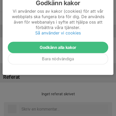
Godkänn kakor
Ribir Dewan
Vi använder oss av kakor (cookies) för att vår
webbplats ska fungera bra för dig. De används
Theo Dagberg
även för webbanalys i syfte att hjälpa oss att
förbättra våra tjänster.
Ledare
Så använder vi cookies
Eric Holmstedt
Ledare
Godkänn alla kakor
Viktor Granberg
Huvudledare
Bara nödvändiga
Referat
Inget referat skrivet