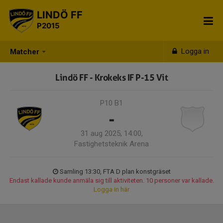
LINDÖ FF
P2015
Logga in
Matcher
Lindö FF - Krokeks IF P-15 Vit
P10 B1
-
31 aug 2025, 14:00,
Fastighetsteknik Arena
Samling 13:30, FTA D plan konstgräset
Endast kallade kunde anmäla sig till aktiviteten. 10 personer var kallade.
Logga in här