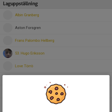
Laguppställning
Albin Granberg
Aston Forsgren
Frans Palombo Hellberg
53. Hugo Eriksson
Love Törrö
Lucas Lundström
MELKER LAHDO
Nils Holmstedt