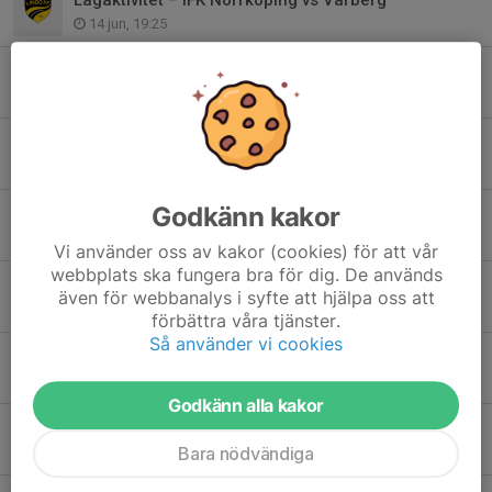
14 jun, 19:25
Jönsbergska cup 14/6
12 jun, 09:31
Nu kan ni hämta kakorna
5 jun, 14:16
Godkänn kakor
Kakservice
1 jun, 20:40
Vi använder oss av kakor (cookies) för att vår
webbplats ska fungera bra för dig. De används
Spelschema o lagindelning sammandrag 24 maj
även för webbanalys i syfte att hjälpa oss att
22 maj, 09:02
förbättra våra tjänster.
Så använder vi cookies
Sammandrag FTA Söndag 24/5
19 maj, 17:21
Godkänn alla kakor
Totte Nymans cup 14 maj
Bara nödvändiga
10 maj, 19:13