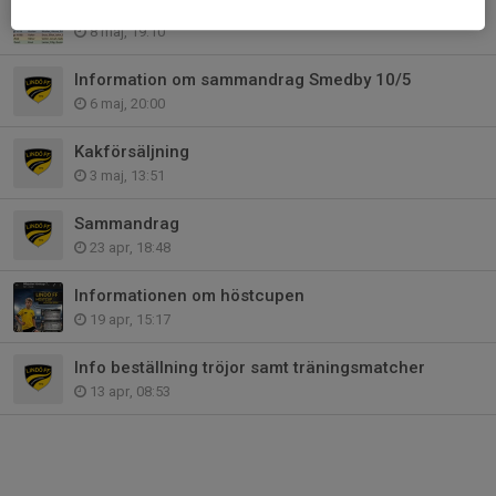
Spelschema och lag i Smedby 10/4
8 maj, 19:10
Information om sammandrag Smedby 10/5
6 maj, 20:00
Kakförsäljning
3 maj, 13:51
Sammandrag
23 apr, 18:48
Informationen om höstcupen
19 apr, 15:17
Info beställning tröjor samt träningsmatcher
13 apr, 08:53