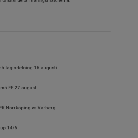
nskar delta i träningsmatcherna.
h lagindelning 16 augusti
mö FF 27 augusti
 IFK Norrköping vs Varberg
up 14/6