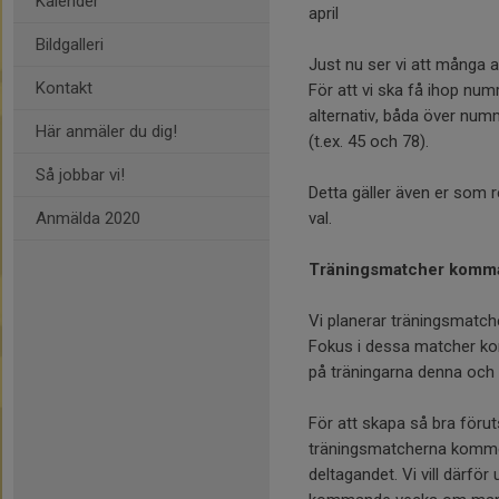
Kalender
april
Bildgalleri
Just nu ser vi att många 
Kontakt
För att vi ska få ihop num
alternativ, båda över num
Här anmäler du dig!
(t.ex. 45 och 78).
Så jobbar vi!
Detta gäller även er som r
Anmälda 2020
val.
Träningsmatcher komm
Vi planerar träningsmatc
Fokus i dessa matcher kom
på träningarna denna oc
För att skapa så bra förut
träningsmatcherna kommer 
deltagandet. Vi vill därför