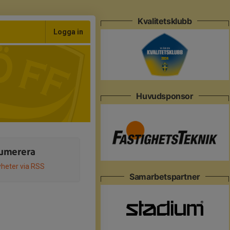
Kvalitetsklubb
Logga in
Huvudsponsor
umerera
heter via RSS
Samarbetspartner