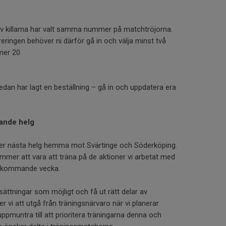
av killarna har valt samma nummer på matchtröjorna.
reringen behöver ni därför gå in och välja minst två
mer 20
edan har lagt en beställning – gå in och uppdatera era
ande helg
her nästa helg hemma mot Svärtinge och Söderköping.
mer att vara att träna på de aktioner vi arbetat med
h kommande vecka.
sättningar som möjligt och få ut rätt delar av
vi att utgå från träningsnärvaro när vi planerar
 uppmuntra till att prioritera träningarna denna och