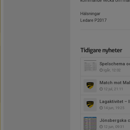
kommande vecka om man ö
Hälsningar
Ledare P2017
Tidigare nyheter
Spelschema oc
Igår, 12:02
Match mot Mal
12 jul, 21:11
Lagaktivitet –
14 jun, 19:25
Jönsbergska c
12 jun, 09:31