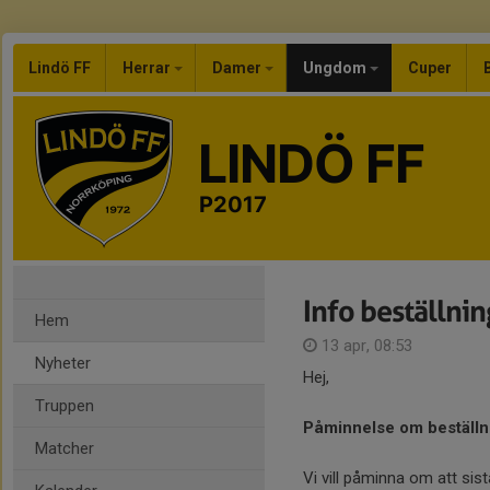
Lindö FF
Herrar
Damer
Ungdom
Cuper
LINDÖ FF
P2017
Info beställni
Hem
13 apr, 08:53
Nyheter
Hej,
Truppen
Påminnelse om beställni
Matcher
Vi vill påminna om att sis