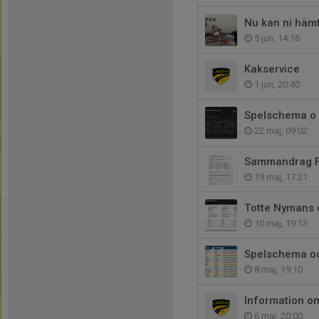
Nu kan ni häm
5 jun, 14:16
Kakservice
1 jun, 20:40
Spelschema o 
22 maj, 09:02
Sammandrag F
19 maj, 17:21
Totte Nymans 
10 maj, 19:13
Spelschema oc
8 maj, 19:10
Information 
6 maj, 20:00