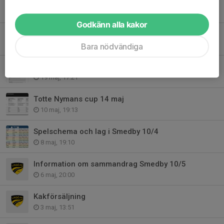
Kakservice
1 jun, 20:40
Godkänn alla kakor
Spelschema o lagindelning sammandrag 24 maj
22 maj, 09:02
Bara nödvändiga
Sammandrag FTA Söndag 24/5
19 maj, 17:21
Totte Nymans cup 14 maj
10 maj, 19:13
Spelschema och lag i Smedby 10/4
8 maj, 19:10
Information om sammandrag Smedby 10/5
6 maj, 20:00
Kakförsäljning
3 maj, 13:51