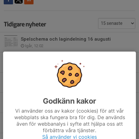
Tidigare nyheter
Spelschema och lagindelning 16 augusti
Igår, 12:02
Match mot Malmö FF 27 augusti
12 jul, 21:11
Lagaktivitet – IFK Norrköping vs Varberg
14 jun, 19:25
Godkänn kakor
Jönsbergska cup 14/6
12 jun, 09:31
Vi använder oss av kakor (cookies) för att vår
webbplats ska fungera bra för dig. De används
Nu kan ni hämta kakorna
även för webbanalys i syfte att hjälpa oss att
5 jun, 14:16
förbättra våra tjänster.
Så använder vi cookies