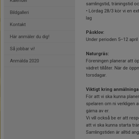
Kalender
samlingstid, träningstid o
• Lördag 28/3 kör vi en ex
Bildgalleri
lag
Kontakt
Påsklov:
Här anmäler du dig!
Under perioden 5–12 april ta
Så jobbar vi!
Naturgräs:
Anmälda 2020
Föreningen planerar att öp
vädret tillåter. När de öpp
torsdagar.
Viktigt kring anmälninga
För att vi ska kunna plane
spelaren om ni verkligen a
gärna av er.
Vi vill också be er att res
att vi ska kunna starta trän
Samlingstiden är alltid ang