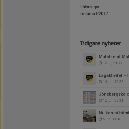
Hälsningar
Ledarna P2017
Tidigare nyheter
Match mot Mal
12 jul, 21:11
Lagaktivitet –
14 jun, 19:25
Jönsbergska c
12 jun, 09:31
Nu kan ni häm
5 jun, 14:16