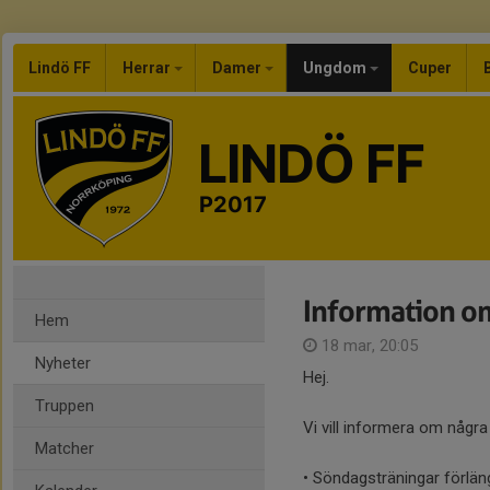
Lindö FF
Herrar
Damer
Ungdom
Cuper
LINDÖ FF
P2017
Information om
Hem
18 mar, 20:05
Nyheter
Hej.
Truppen
Vi vill informera om några
Matcher
• Söndagsträningar förlängs