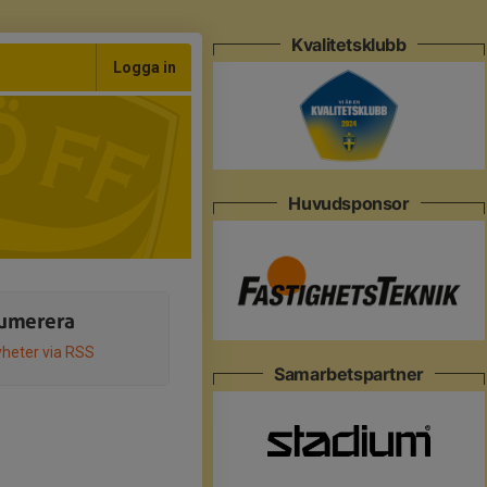
Kvalitetsklubb
Logga in
Huvudsponsor
umerera
heter via RSS
Samarbetspartner