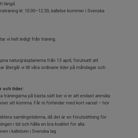
ch längd.
traträning kl. 10.00–12.30, kallelse kommer i Svenska
r vi helt ledigt från träning.
pna naturgräsplanerna från 13 april, förutsatt att
nar återgår vi till våra ordinarie tider på måndagar och
r och tider:
ra träningarna på bästa sätt ber vi er att endast anmäla
vser att komma. Får ni förhinder med kort varsel – hör
pektera samlingstiderna, då det är en förutsättning för
ingen i tid och hålla en bra kvalitet för alla.
iven i kallelsen i Svenska lag