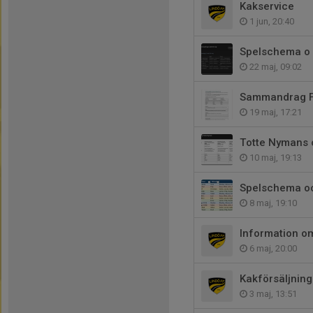
Kakservice
1 jun, 20:40
Spelschema o 
22 maj, 09:02
Sammandrag F
19 maj, 17:21
Totte Nymans 
10 maj, 19:13
Spelschema oc
8 maj, 19:10
Information 
6 maj, 20:00
Kakförsäljning
3 maj, 13:51