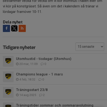
bestämmer vecka för vecka om vi kör inomhus i hallen eller om
vi kör på konstgräset. Så även om det i kalendern så tränar vi
lördagar framöver 10-11.
Dela nyhet
Tidigare nyheter
Utomhustid - tisdagar (Utomhus)
20 mar, 11:09
0
Champions league - 1 mars
4 feb, 18:32
0
Träningsstart 23/8
14 aug 2025
2
Träningstider sommar och sommaravslutning