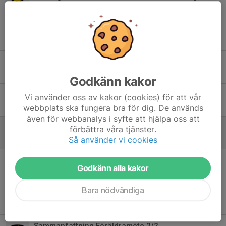
28 apr 2025
0
Jönsbergska cup 14/6
24 apr 2025
0
Ingen träning 19/4
13 apr 2025
0
Godkänn kakor
Information om träningstider - utomhus
Vi använder oss av kakor (cookies) för att vår
8 apr 2025
2
webbplats ska fungera bra för dig. De används
även för webbanalys i syfte att hjälpa oss att
Tröjor till spelarna sant info om kommande träningar
förbättra våra tjänster.
29 mar 2025
0
Så använder vi cookies
Utomhusträning 29/3
Godkänn alla kakor
28 mar 2025
0
Bara nödvändiga
OSA: T-Shirt P18 - Dags att beställa!
15 feb 2025
2
Sammanfattning Föräldramöte 2/2