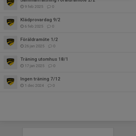
9 feb 2025
0
Klädprovardag 9/2
6 feb 2025
0
Föräldramöte 1/2
26 jan 2025
0
Träning utomhus 18/1
17 jan 2025
0
Ingen träning 7/12
1 dec 2024
0