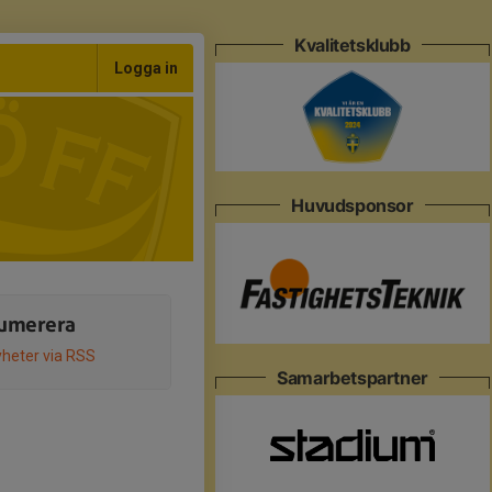
Kvalitetsklubb
Logga in
Huvudsponsor
umerera
heter via RSS
Samarbetspartner