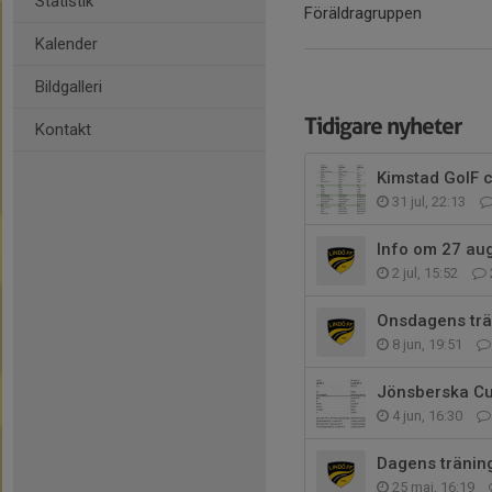
Statistik
Föräldragruppen
Kalender
Bildgalleri
Tidigare nyheter
Kontakt
Kimstad GoIF c
31 jul, 22:13
Info om 27 aug
2 jul, 15:52
Onsdagens trä
8 jun, 19:51
Jönsberska Cu
4 jun, 16:30
Dagens träning
25 maj, 16:19