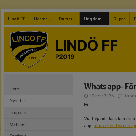
Lindö FF
Herrar
Damer
Ungdom
Cuper
LINDÖ FF
P2019
Whats app- Fö
Hem
30 nov 2025
0 kom
Nyheter
Hej!
Truppen
Via följande länk kan man g
Matcher
app:
https://chat.what