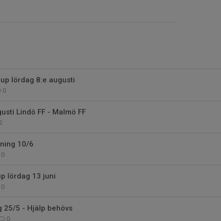
up lördag 8:e augusti
0
usti Lindö FF - Malmö FF
2
ning 10/6
0
p lördag 13 juni
0
 25/5 - Hjälp behövs
0