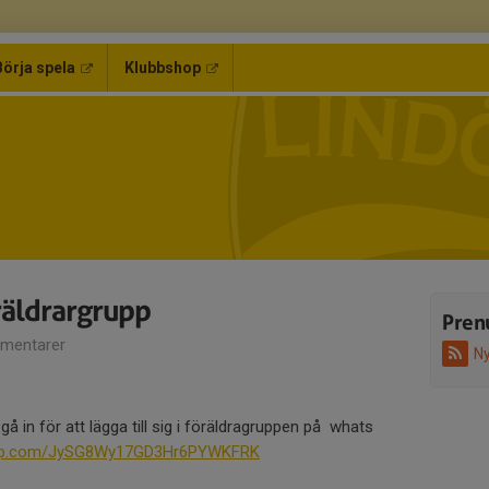
Börja spela
Klubbshop
räldrargrupp
Pren
mentarer
Ny
å in för att lägga till sig i föräldragruppen på whats
sapp.com/JySG8Wy17GD3Hr6PYWKFRK