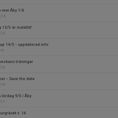
 mot Åby 1/6
4
 13/5 är inställd!
2
up 14/5 - uppdaterad info
0
veckans träningar
0
r - Save the date
0
lördag 9/5 i Åby
1
urgräset v. 16