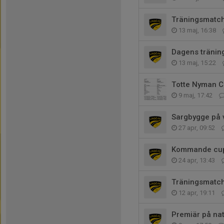
Träningsmatch
13 maj, 16:38
Dagens träning
13 maj, 15:22
Totte Nyman C
9 maj, 17:42
Sargbygge på 
27 apr, 09:52
Kommande cupe
24 apr, 13:43
Träningsmatch 
12 apr, 19:11
Premiär på nat