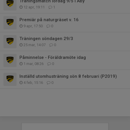
Träningsmatch lördag 9/5 i Åby
12 apr, 19:11
1
Premiär på naturgräset v. 16
9 apr, 17:50
0
Träningen söndagen 29/3
25 mar, 14:07
0
Påminnelse - Föräldramöte idag
1 mar, 08:26
0
Inställd utomhusträning sön 8 februari (P2019)
4 feb, 15:16
0