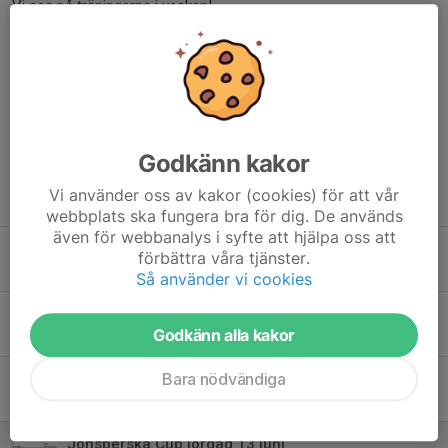
Vi ses på träningarna i veckan!
Ledarna
Dela nyhet
Godkänn kakor
Vi använder oss av kakor (cookies) för att vår
Tidigare nyheter
webbplats ska fungera bra för dig. De används
även för webbanalys i syfte att hjälpa oss att
Kimstad GoIF cup lördag 8:e augusti
förbättra våra tjänster.
31 jul, 22:13
0
Så använder vi cookies
Info om 27 augusti Lindö FF - Malmö FF
Godkänn alla kakor
2 jul, 15:52
2
Bara nödvändiga
Onsdagens träning 10/6
8 jun, 19:51
0
Jönsberska Cup lördag 13 juni