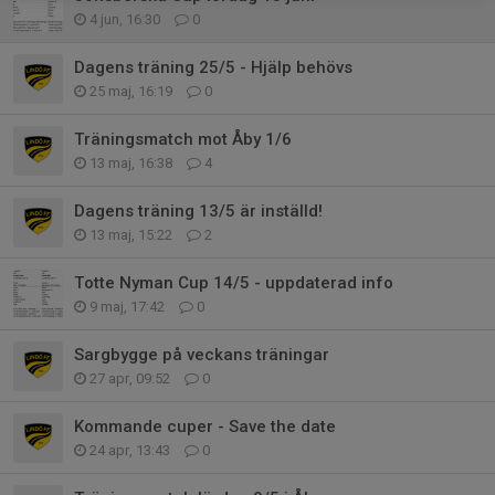
4 jun, 16:30
0
Dagens träning 25/5 - Hjälp behövs
25 maj, 16:19
0
Träningsmatch mot Åby 1/6
13 maj, 16:38
4
Dagens träning 13/5 är inställd!
13 maj, 15:22
2
Totte Nyman Cup 14/5 - uppdaterad info
9 maj, 17:42
0
Sargbygge på veckans träningar
27 apr, 09:52
0
Kommande cuper - Save the date
24 apr, 13:43
0