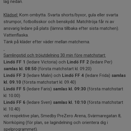
lag nedan.
Klädsel:
Kom ombytta. Svarta shorts/byxor, gula eller svarta
strumpor, fotbollsskor och benskydd. Matchtröja får ni av
ansvarig ledare på plats (lämna tillbaka efter sista matchen).
Vattenflaska.
Tänk på kläder efter väder mellan matcherna.
Samlingstid och tröjutdelning 30 min före matchstart:
Lindö FF 1
(ledare Victoria) och
Lindö FF 2
(ledare Per)
samlas kl. 08:50
(första matchstart kl. 09.20)
Lindö FF 3
(ledare Malin) och
Lindö FF 4
(ledare Frida)
samlas
kl. 09.10
(första matchstart kl. 09.40)
Lindö FF 5
(ledare Faris)
samlas kl. 09:30
(första matchstart
kl. 10.00)
Lindö FF 6
(ledare Sven)
samlas kl. 10:10
(första matchstart
kl. 10.40)
vid respektive plan, Smedby PreZero Arena, Svärmaregatan 8,
Norrköping (för plan, se lagindelning och orientera dig i
spelprogrammet).