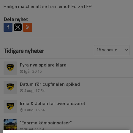
Härliga matcher att se fram emot! Forza LFF!
Dela nyhet
Tidigare nyheter
Fyra nya spelare klara
Igår, 20:15
Datum för cupfinalen spikad
4 aug, 17:54
Irma & Johan tar över ansvaret
3 aug, 16:54
"Enorma kämpainsatser"
30 jul, 11:14