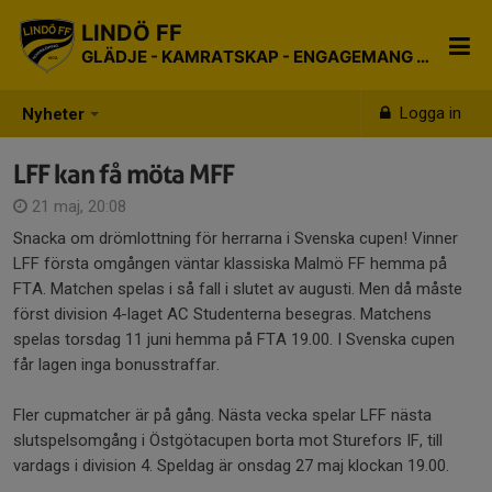
LINDÖ FF
GLÄDJE - KAMRATSKAP - ENGAGEMANG - RESPEKT
Logga in
Nyheter
LFF kan få möta MFF
21 maj, 20:08
Snacka om drömlottning för herrarna i Svenska cupen! Vinner
LFF första omgången väntar klassiska Malmö FF hemma på
FTA. Matchen spelas i så fall i slutet av augusti. Men då måste
först division 4-laget AC Studenterna besegras. Matchens
spelas torsdag 11 juni hemma på FTA 19.00. I Svenska cupen
får lagen inga bonusstraffar.
Fler cupmatcher är på gång. Nästa vecka spelar LFF nästa
slutspelsomgång i Östgötacupen borta mot Sturefors IF, till
vardags i division 4. Speldag är onsdag 27 maj klockan 19.00.