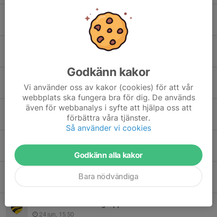
Köp biljett till historiska matchen
29 jul, 12:08
Ha en skön sommar
3 jul, 21:26
Godkänn kakor
27 augusti skriver vi historia
Vi använder oss av kakor (cookies) för att vår
29 jun, 10:39
webbplats ska fungera bra för dig. De används
även för webbanalys i syfte att hjälpa oss att
Flera LFF-spelare på ÖFF-läger
förbättra våra tjänster.
29 jun, 08:45
Så använder vi cookies
Bli läktarsponsor du också!
28 jun, 19:13
Godkänn alla kakor
Video: Fjärde raka segern
Bara nödvändiga
24 jun, 22:46
Video: "Bra känsla i gruppen"
24 jun, 15:50