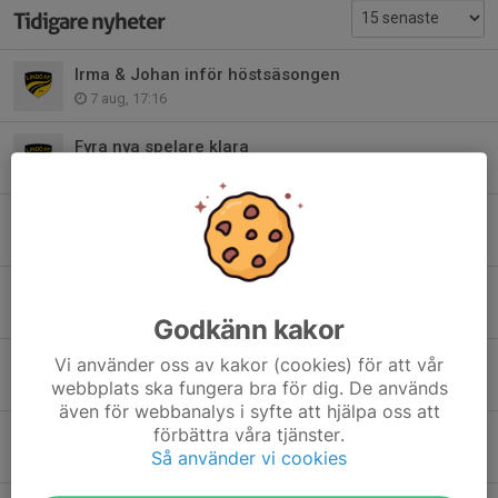
Tidigare nyheter
Irma & Johan inför höstsäsongen
7 aug, 17:16
Fyra nya spelare klara
6 aug, 20:15
Datum för cupfinalen spikad
4 aug, 17:54
Irma & Johan tar över ansvaret
3 aug, 16:54
Godkänn kakor
Vi använder oss av kakor (cookies) för att vår
"Enorma kämpainsatser"
webbplats ska fungera bra för dig. De används
30 jul, 11:14
även för webbanalys i syfte att hjälpa oss att
förbättra våra tjänster.
Köp biljett till historiska matchen
Så använder vi cookies
29 jul, 12:08