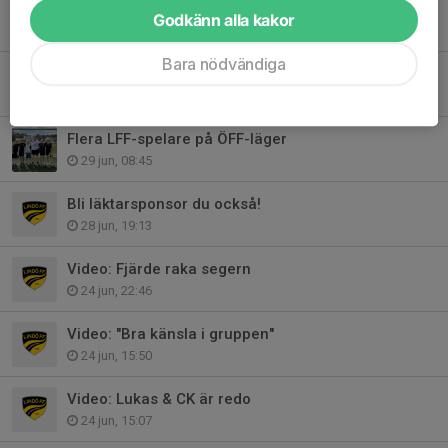
Ha en skön sommar
Godkänn alla kakor
3 jul, 21:26
Bara nödvändiga
27 augusti skriver vi historia
29 jun, 10:39
Flera LFF-spelare på ÖFF-läger
29 jun, 08:45
Bli läktarsponsor du också!
28 jun, 19:13
Video: Fjärde raka segern
24 jun, 22:46
Video: "Bra känsla i gruppen"
24 jun, 15:50
Video: Lukas & CK är redo
24 jun, 15:07