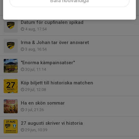
Bara nödvändiga
Fyra nya spelare klara
6 aug, 20:15
Datum för cupfinalen spikad
4 aug, 17:54
Irma & Johan tar över ansvaret
3 aug, 16:54
"Enorma kämpainsatser"
30 jul, 11:14
Köp biljett till historiska matchen
29 jul, 12:08
Ha en skön sommar
3 jul, 21:26
27 augusti skriver vi historia
29 jun, 10:39