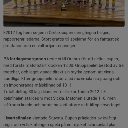
F2012 tog hem segern i Örebrocupen den gångna helgen,
rapporterar ledarna. Stort grattis till spelarna för en fantastisk
prestation och en välförtjänt cupseger!
På lördagsmorgonen
reste vi till Örebro för att delta i cupen,
med första matchstart klockan 12.00. Gruppspelet bestod av tre
matcher, och laget visade direkt sin styrka genom att vinna
samtliga. Efter gruppspelet stod vi på maximala nio poäng och
en imponerande målskillnad på 13–1.
Totalt deltog 30 lag i klassen för flickor födda 2012. I 8-
delsfinalen ställdes vi mot Sickla. Matchen slutade 1–0, men
siffrorna kunde och borde ha varit större sett till spelövertaget.
I kvartsfinalen
väntade Stuvsta. Cupen präglades av kraftigt
regn, och vi fick återigen spela på en mycket svårspelad plan.