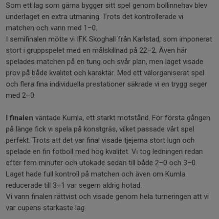
Som ett lag som gärna bygger sitt spel genom bollinnehav blev
underlaget en extra utmaning. Trots det kontrollerade vi
matchen och vann med 1–0.
I semifinalen mötte vi IFK Skoghall från Karlstad, som imponerat
stort i gruppspelet med en målskillnad på 22–2. Även här
spelades matchen på en tung och svår plan, men laget visade
prov på både kvalitet och karaktär. Med ett välorganiserat spel
och flera fina individuella prestationer säkrade vi en trygg seger
med 2–0.
I finalen
väntade Kumla, ett starkt motstånd. För första gången
på länge fick vi spela på konstgräs, vilket passade vårt spel
perfekt. Trots att det var final visade tjejerna stort lugn och
spelade en fin fotboll med hög kvalitet. Vi tog ledningen redan
efter fem minuter och utökade sedan till både 2–0 och 3–0.
Laget hade full kontroll på matchen och även om Kumla
reducerade till 3–1 var segern aldrig hotad.
Vi vann finalen rättvist och visade genom hela turneringen att vi
var cupens starkaste lag.