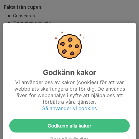
Fakta från cupen:
Cupsegrare
7 matcher spelade
7 segrar
Målskillnad: 20–2
Höll nollan i 5 av 7 matcher
Ledarna
Micke, Johan & Malin
Godkänn kakor
Dela nyhet
Vi använder oss av kakor (cookies) för att vår
webbplats ska fungera bra för dig. De används
även för webbanalys i syfte att hjälpa oss att
förbättra våra tjänster.
Tidigare nyheter
Så använder vi cookies
Irma & Johan inför höstsäsongen
Godkänn alla kakor
Igår, 17:16