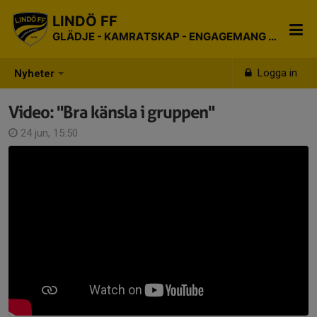
LINDÖ FF
GLÄDJE - KAMRATSKAP - ENGAGEMANG - RESPEKT
Logga in
Nyheter
Video: "Bra känsla i gruppen"
24 jun, 15:50