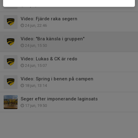
28 jun, 19:13
Video: Fjärde raka segern
24 jun, 22:46
Video: "Bra känsla i gruppen"
24 jun, 15:50
Video: Lukas & CK är redo
24 jun, 15:07
Video: Spring i benen på campen
18 jun, 13:14
Seger efter imponerande laginsats
17 jun, 19:50