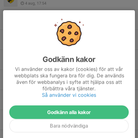
4 aug, 17:54
Irma & Johan tar över ansvaret
3 aug, 16:54
"Enorma kämpainsatser"
30 jul, 11:14
Köp biljett till historiska matchen
Godkänn kakor
29 jul, 12:08
Vi använder oss av kakor (cookies) för att vår
webbplats ska fungera bra för dig. De används
Ha en skön sommar
även för webbanalys i syfte att hjälpa oss att
3 jul, 21:26
förbättra våra tjänster.
Så använder vi cookies
27 augusti skriver vi historia
29 jun, 10:39
Godkänn alla kakor
Flera LFF-spelare på ÖFF-läger
29 jun, 08:45
Bara nödvändiga
Bli läktarsponsor du också!