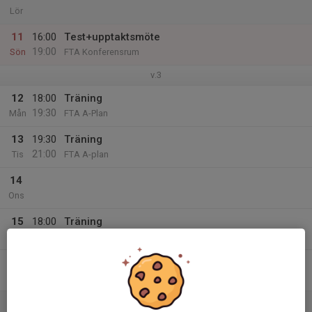
Lör
11
16:00
Test+upptaktsmöte
19:00
Sön
FTA Konferensrum
v.3
12
18:00
Träning
19:30
Mån
FTA A-Plan
13
19:30
Träning
21:00
Tis
FTA A-plan
14
Ons
15
18:00
Träning
19:30
Tor
FTA B-Plan
16
17:00
Träning
18:30
Fre
FTA A-Plan
17
08:00
Brottningsturnering