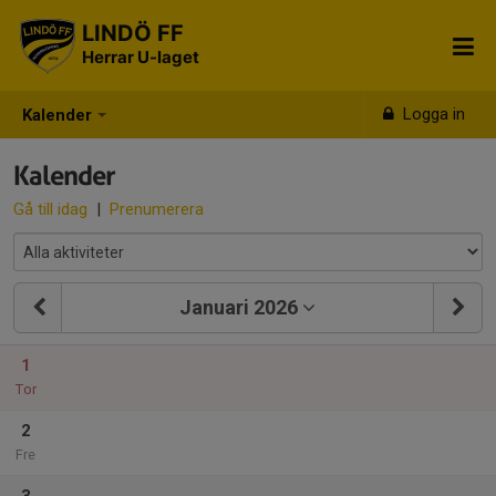
LINDÖ FF
Herrar U-laget
Logga in
Kalender
Kalender
Gå till idag
|
Prenumerera
Januari 2026
1
Tor
2
Fre