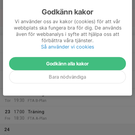
20:00
Lör
FTA inomhushall+konf+alla omkl.rum
Godkänn kakor
18
Sön
Vi använder oss av kakor (cookies) för att vår
webbplats ska fungera bra för dig. De används
v.4
även för webbanalys i syfte att hjälpa oss att
förbättra våra tjänster.
19
18:00
Träning
Så använder vi cookies
19:30
Mån
FTA A-Plan
20
19:30
Träning
Godkänn alla kakor
21:00
Tis
FTA A-plan
21
Bara nödvändiga
Ons
22
18:00
Träning
19:30
Tor
FTA B-Plan
23
17:00
Träning
18:30
Fre
FTA A-Plan
24