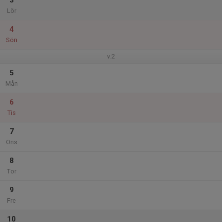
3
Lör
4
Sön
v.2
5
Mån
6
Tis
7
Ons
8
Tor
9
Fre
10