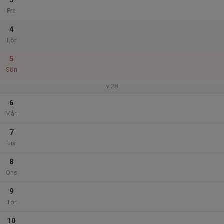
3
Fre
4
Lör
5
Sön
v.28
6
Mån
7
Tis
8
Ons
9
Tor
10