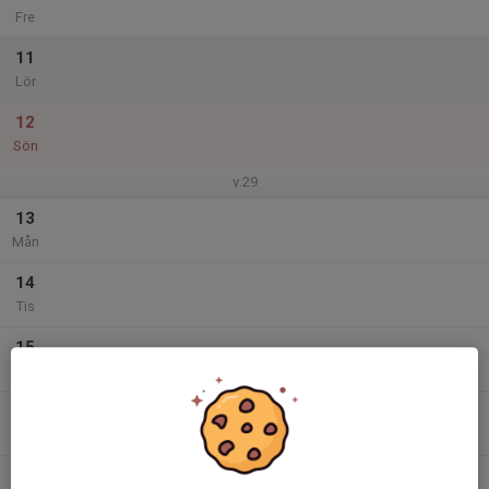
Fre
11
Lör
12
Sön
v.29
13
Mån
14
Tis
15
Ons
16
Tor
17