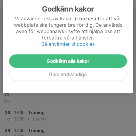
Fre
Godkänn kakor
18
Vi använder oss av kakor (cookies) för att vår
Lör
webbplats ska fungera bra för dig. De används
även för webbanalys i syfte att hjälpa oss att
19
förbättra våra tjänster.
Sön
Så använder vi cookies
v.30
20
Godkänn alla kakor
Mån
Bara nödvändiga
21
Tis
22
Ons
23
18:00
Träning
19:30
Tor
FTA B-Plan
24
17:00
Träning