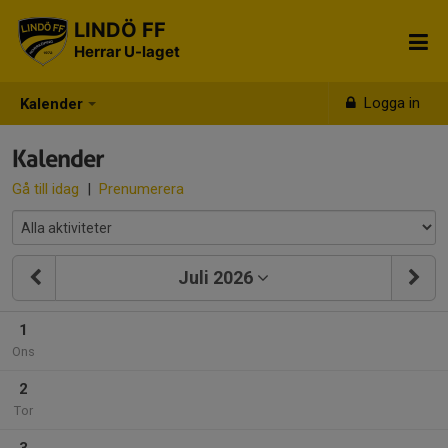
LINDÖ FF
Herrar U-laget
Logga in
Kalender
Kalender
Gå till idag
|
Prenumerera
Juli 2026
1
Ons
2
Tor