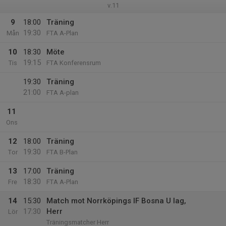
v.11
9
18:00
Träning
19:30
Mån
FTA A-Plan
10
18:30
Möte
19:15
Tis
FTA Konferensrum
19:30
Träning
21:00
FTA A-plan
11
Ons
12
18:00
Träning
19:30
Tor
FTA B-Plan
13
17:00
Träning
18:30
Fre
FTA A-Plan
14
15:30
Match mot Norrköpings IF Bosna U lag,
17:30
Herr
Lör
Träningsmatcher Herr