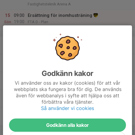
Fastighetsteknik Arena A
15
09:00
Ersättning för inomhusträning
19:00
Sön
FTA D - Plan
v.12
16
18:00
Träning
19:30
Mån
FTA A-Plan
17
19:30
Träning
21:00
Tis
FTA A-plan
Godkänn kakor
18
Vi använder oss av kakor (cookies) för att vår
Ons
webbplats ska fungera bra för dig. De används
19
18:00
Träning
även för webbanalys i syfte att hjälpa oss att
19:30
förbättra våra tjänster.
Tor
FTA B-Plan
Så använder vi cookies
20
17:00
Träning
18:30
Fre
FTA B-Plan
Godkänn alla kakor
21