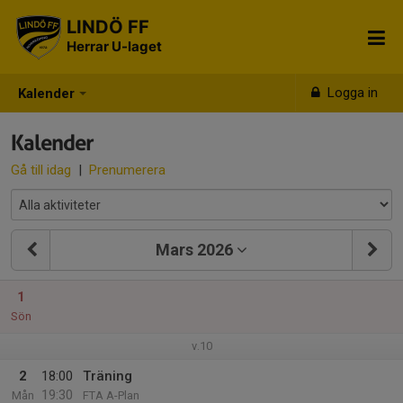
LINDÖ FF
Herrar U-laget
Logga in
Kalender
Kalender
Gå till idag
|
Prenumerera
Mars 2026
1
Sön
v.10
2
18:00
Träning
19:30
Mån
FTA A-Plan