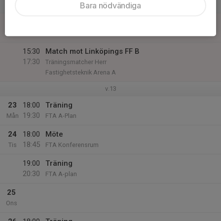
Lör
Bara nödvändiga
22
09:00
Ersättning för inomhusträning
19:00
Sön
FTA D - Plan
15:30
Match mot Linköpings FF B
17:30
Träningsmatcher Herr
Fastighetsteknik Arena A
v.13
23
18:00
Träning
19:30
Mån
FTA A-Plan
24
18:00
Möte
18:45
Tis
FTA Konferensrum
19:00
Träning
20:30
FTA A-plan
25
Ons