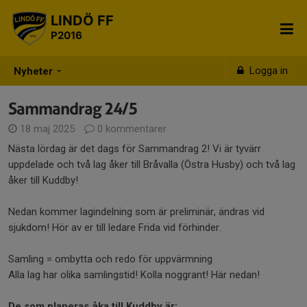
LINDÖ FF
P2016
Logga in
Nyheter
Sammandrag 24/5
18 maj 2025
0 kommentarer
Nästa lördag är det dags för Sammandrag 2! Vi är tyvärr
uppdelade och två lag åker till Bråvalla (Östra Husby) och två lag
åker till Kuddby!
Nedan kommer lagindelning som är preliminär, ändras vid
sjukdom! Hör av er till ledare Frida vid förhinder.
Samling = ombytta och redo för uppvärmning
Alla lag har olika samlingstid! Kolla noggrant! Här nedan!
De som planeras åka till Kuddby är: