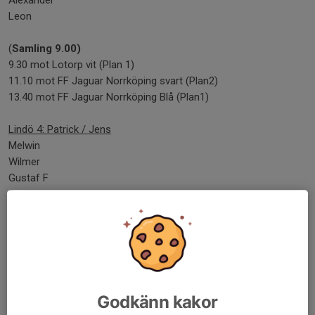
Alexander
Leon
(
Samling 9.00)
9.30 mot Lotorp vit (Plan 1)
11.10 mot FF Jaguar Norrköping svart (Plan2)
13.40 mot FF Jaguar Norrköping Blå (Plan1)
Lindö 4: Patrick / Jens
Melwin
Wilmer
Gustaf F
Frank
Sam S
Walter
(
Samling 9.45)
10.20 mot FF Jaguar Norrköping Blå (Plan1)
12.50 mot Bråvalla (Plan1)
Godkänn kakor
14.30 mot Lotorp Blå