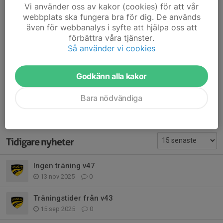
Vi använder oss av kakor (cookies) för att vår
webbplats ska fungera bra för dig. De används
HEJA LINDÖ P16
även för webbanalys i syfte att hjälpa oss att
förbättra våra tjänster.
Dela nyhet
Så använder vi cookies
Godkänn alla kakor
Kommentarer
Bara nödvändiga
Tidigare nyheter
Ingen träning v47
13 nov 2025
0
Träningstider från v43
15 sep 2025
0