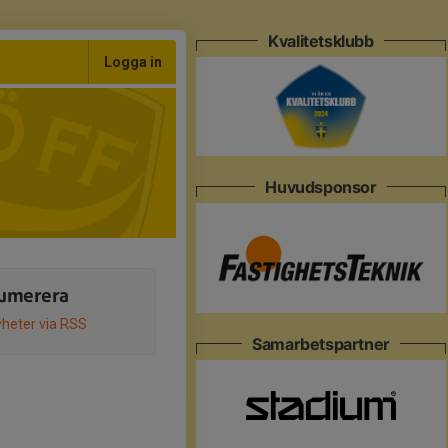
Kvalitetsklubb
Logga in
Huvudsponsor
umerera
heter via RSS
Samarbetspartner