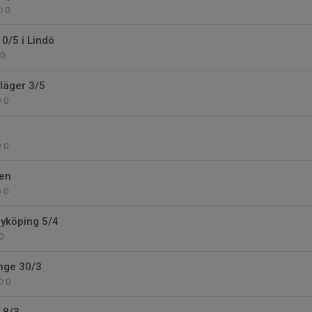
0
/5 i Lindö
0
läger 3/5
0
0
pen
0
yköping 5/4
0
nge 30/3
0