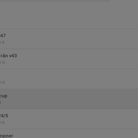
v47
0
från v43
0
0
cup
0
24/5
0
eipner