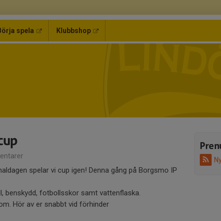
Börja spela
Klubbshop
cup
Pren
ntarer
Ny
naldagen spelar vi cup igen! Denna gång på Borgsmo IP
l, benskydd, fotbollsskor samt vattenflaska.
om. Hör av er snabbt vid förhinder