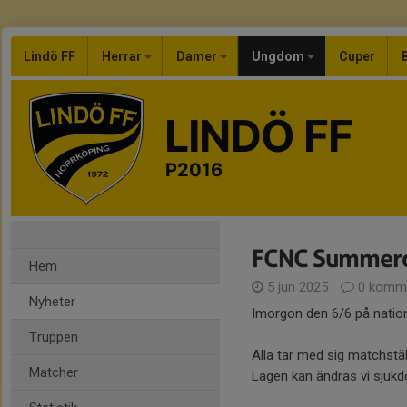
Lindö FF
Herrar
Damer
Ungdom
Cuper
LINDÖ FF
P2016
FCNC Summer
Hem
5 jun 2025
0 komme
Nyheter
Imorgon den 6/6 på natio
Truppen
Alla tar med sig matchstäl
Matcher
Lagen kan ändras vi sjukd