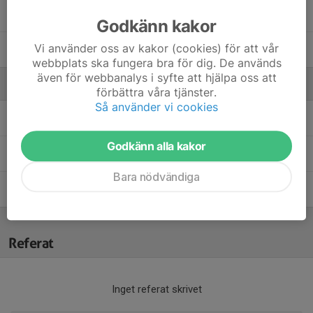
Selma Dizdarevic
Godkänn kakor
Vi använder oss av kakor (cookies) för att vår
Wera Widerström
webbplats ska fungera bra för dig. De används
även för webbanalys i syfte att hjälpa oss att
Ledare
förbättra våra tjänster.
Så använder vi cookies
Daniel Bezo
Huvudledare
Godkänn alla kakor
Eric Widerström
Ledare
Bara nödvändiga
Muamer Dizdarevic
Ledare
Referat
Inget referat skrivet