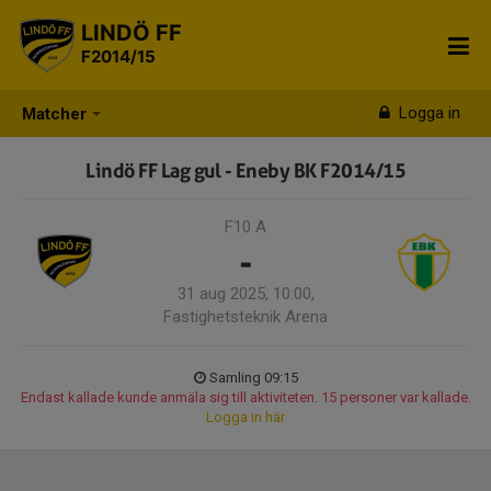
LINDÖ FF
F2014/15
Logga in
Matcher
Lindö FF Lag gul - Eneby BK F2014/15
F10 A
-
31 aug 2025, 10:00,
Fastighetsteknik Arena
Samling 09:15
Endast kallade kunde anmäla sig till aktiviteten. 15 personer var kallade.
Logga in här