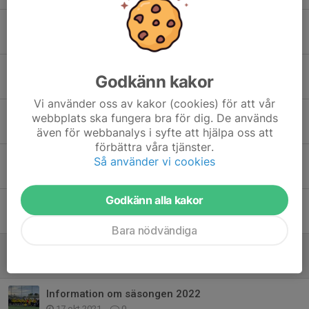
Sommarledigt
11 jun 2023
0
U21 imponerade i cupen
Godkänn kakor
20 mar 2023
0
Vi använder oss av kakor (cookies) för att vår
Träningen inställd idag tisdag 13/12
webbplats ska fungera bra för dig. De används
13 dec 2022
0
även för webbanalys i syfte att hjälpa oss att
förbättra våra tjänster.
Träningstider!
Så använder vi cookies
29 nov 2022
0
Godkänn alla kakor
Träning!
3 nov 2022
0
Bara nödvändiga
Ledighet
14 okt 2022
0
Information om säsongen 2022
17 okt 2021
0