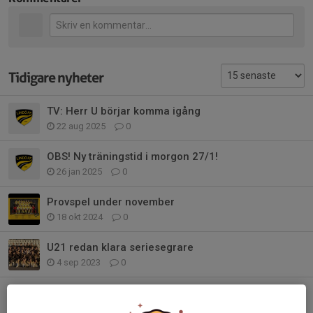
Tidigare nyheter
TV: Herr U börjar komma igång
22 aug 2025
0
OBS! Ny träningstid i morgon 27/1!
26 jan 2025
0
Provspel under november
18 okt 2024
0
U21 redan klara seriesegrare
4 sep 2023
0
Ännu en A-lagsdebut för u21
28 jul 2023
0