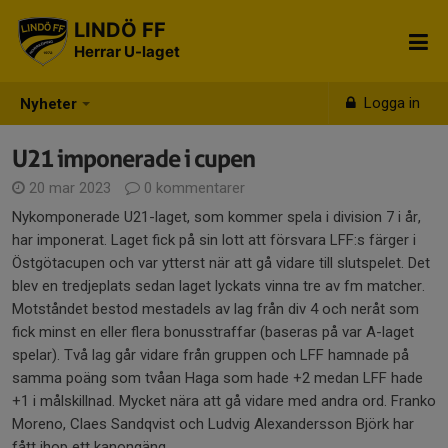
LINDÖ FF
Herrar U-laget
Logga in
Nyheter
U21 imponerade i cupen
20 mar 2023
0 kommentarer
Nykomponerade U21-laget, som kommer spela i division 7 i år,
har imponerat. Laget fick på sin lott att försvara LFF:s färger i
Östgötacupen och var ytterst när att gå vidare till slutspelet. Det
blev en tredjeplats sedan laget lyckats vinna tre av fm matcher.
Motståndet bestod mestadels av lag från div 4 och neråt som
fick minst en eller flera bonusstraffar (baseras på var A-laget
spelar). Två lag går vidare från gruppen och LFF hamnade på
samma poäng som tvåan Haga som hade +2 medan LFF hade
+1 i målskillnad. Mycket nära att gå vidare med andra ord. Franko
Moreno, Claes Sandqvist och Ludvig Alexandersson Björk har
fått ihop ett kanongäng.