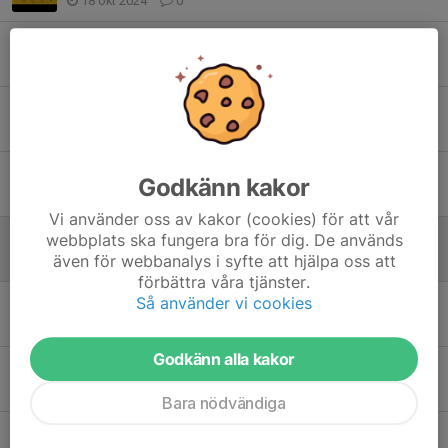
18 okt 2024
0
U21 redan klara seriesegrare
4 sep 2023
0
Ännu en A-lagsdebut för u21
28 jul 2023
0
Sommarledigt
Godkänn kakor
11 jun 2023
0
Vi använder oss av kakor (cookies) för att vår
U21 imponerade i cupen
webbplats ska fungera bra för dig. De används
även för webbanalys i syfte att hjälpa oss att
20 mar 2023
0
förbättra våra tjänster.
Så använder vi cookies
Träningen inställd idag tisdag 13/12
13 dec 2022
0
Godkänn alla kakor
Träningstider!
29 nov 2022
0
Bara nödvändiga
Träning!