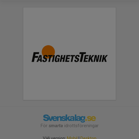
För
smarta
idrottsföreningar
Välj version:
Mobil
|
Desktop