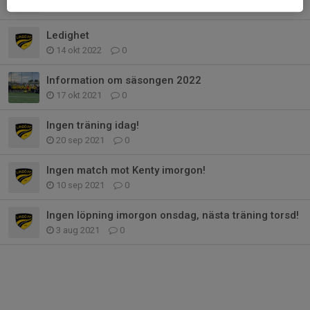
3 nov 2022
0
Ledighet
14 okt 2022
0
Information om säsongen 2022
17 okt 2021
0
Ingen träning idag!
20 sep 2021
0
Ingen match mot Kenty imorgon!
10 sep 2021
0
Ingen löpning imorgon onsdag, nästa träning torsd!
3 aug 2021
0