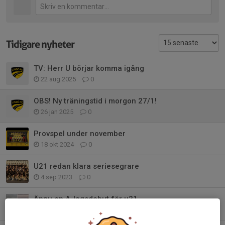
Tidigare nyheter
TV: Herr U börjar komma igång
22 aug 2025
0
OBS! Ny träningstid i morgon 27/1!
26 jan 2025
0
Provspel under november
18 okt 2024
0
U21 redan klara seriesegrare
4 sep 2023
0
Ännu en A-lagsdebut för u21
28 jul 2023
0