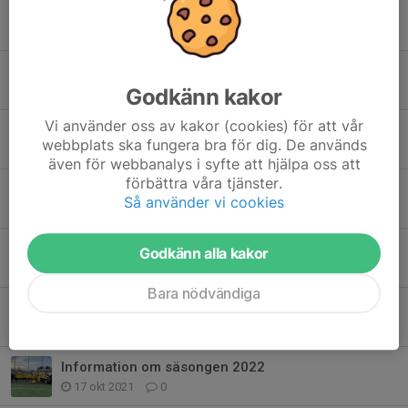
Sommarledigt
11 jun 2023
0
U21 imponerade i cupen
20 mar 2023
0
Godkänn kakor
Vi använder oss av kakor (cookies) för att vår
Träningen inställd idag tisdag 13/12
webbplats ska fungera bra för dig. De används
13 dec 2022
0
även för webbanalys i syfte att hjälpa oss att
förbättra våra tjänster.
Träningstider!
Så använder vi cookies
29 nov 2022
0
Träning!
Godkänn alla kakor
3 nov 2022
0
Bara nödvändiga
Ledighet
14 okt 2022
0
Information om säsongen 2022
17 okt 2021
0