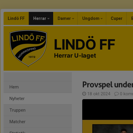
Lindö FF
Herrar
Damer
Ungdom
Cuper
LINDÖ FF
Herrar U-laget
Provspel unde
Hem
18 okt 2024
0 kom
Nyheter
Truppen
Matcher