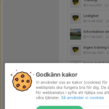
Träning!
3 nov 2022
Ledighet
14 okt 2022
Information o
17 okt 2021
Ingen träning 
20 sep 2021
Ingen match m
10 sep 2021
Godkänn kakor
Ingen löpning 
Vi använder oss av kakor (cookies) för 
3 aug 2021
webbplats ska fungera bra för dig. De
för webbanalys i syfte att hjälpa oss at
våra tjänster.
Så använder vi cookies