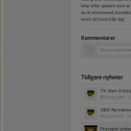
letar efter spelare som är
du är intresserad, kontak
emot att höra från dig!
Kommentarer
Tidigare nyheter
TV: Herr U bö
22 aug 2025
OBS! Ny tränin
26 jan 2025
Provspel unde