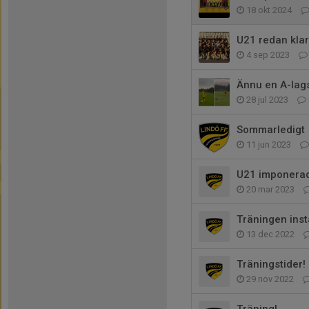
18 okt 2024
U21 redan klar
4 sep 2023
Ännu en A-lag
28 jul 2023
Sommarledigt
11 jun 2023
U21 imponerad
20 mar 2023
Träningen inst
13 dec 2022
Träningstider!
29 nov 2022