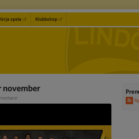
Börja spela
Klubbshop
r november
Pren
mentarer
Ny