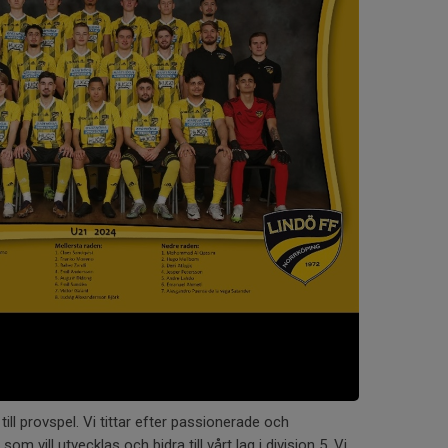
till provspel. Vi tittar efter passionerade och
som vill utvecklas och bidra till vårt lag i division 5. Vi