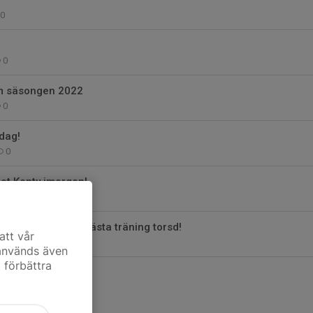
0
0
m säsongen 2022
0
idag!
0
ot Kenty imorgon!
0
imorgon onsdag, nästa träning torsd!
att vår
0
 används även
t förbättra