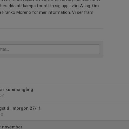
 beredda att kämpa för att ta sig upp i vårt A-lag. Om
ta Franko Moreno för mer information. Vi ser fram
rjar komma igång
0
gstid i morgon 27/1!
0
r november