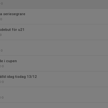
0
a seriesegrare
0
sdebut för u21
0
0
e i cupen
0
älld idag tisdag 13/12
0
0