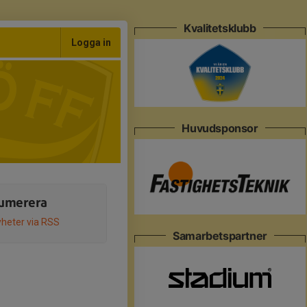
Kvalitetsklubb
Logga in
Huvudsponsor
umerera
heter via RSS
Samarbetspartner